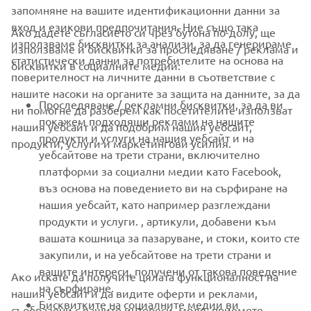
запомняне на вашите идентификационни данни за
вход и езикови предпочитания. Ние също така
Ако дадете съгласието си чрез бутона по-долу, ще
CORPORATE
използваме бисквитки за анализи, за да генерираме
използваме и бисквитки за проследяване / реклама и
статистически данни за потребителите на основа на
бисквитки в социалните медии:
поверителност на личните данни в съответствие с
FOR BUSINESS
нашите насоки на органите за защита на данните, за да
Проследяване / рекламни бисквитки, за да ви
ни помогне да разберем как посетителите използват
MORE YAMAHA
покажем подходящи реклами на нашите
нашия уебсайт и да подобрим нашия уебсайт,
продукти и услуги на нашия уебсайт и на
продукти, услуги и маркетингови усилия.
уебсайтове на трети страни, включително
SUPPORT
платформи за социални медии като Facebook,
въз основа на поведението ви на сърфиране на
нашия уебсайт, като например разглеждани
НОВИНАРСКИ БЮЛЕТИН
продукти и услуги. , артикули, добавени към
вашата кошница за пазаруване, и стоки, които сте
Бъдете първите, които ще научат за най-новите оферти,
специални събития, нови модели и много други
закупили, и на уебсайтове на трети страни и
вашите интереси, получени от такова поведение
Ако искате да получите цялата функционалност на
на сърфиране.
нашия уебсайт и да видите оферти и реклами,
Бисквитките на социалните медии ви
съобразени с вашите интереси, моля, приемете