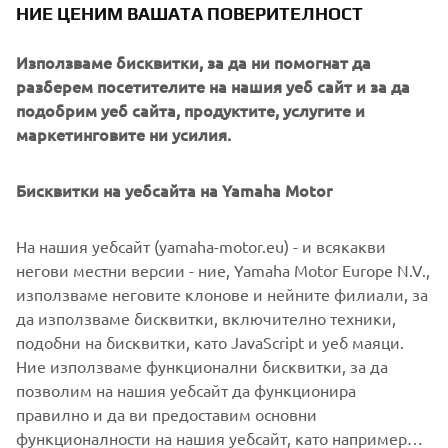
НИЕ ЦЕНИМ ВАШАТА ПОВЕРИТЕЛНОСТ
Използваме бисквитки, за да ни помогнат да
This year Yamaha Motor introduces two new models, each
разберем посетителите на нашия уеб сайт и за да
powered by a high performance maintenance-free
подобрим уеб сайта, продуктите, услугите и
Roypow® LFP cobalt-free Lithium-Ion battery.
маркетинговите ни усилия.
Our Lithium-Ion batteries offer a sustainable choice for
Бисквитки на уебсайта на Yamaha Motor
business and private users alike, and are maintenance-
free. Our Lithium-Ion batteries offer several performance
advantages such as more rounds per charge, longer life,
На нашия уебсайт (yamaha-motor.eu) - и всякакви
faster charging, and faster acceleration.
негови местни версии - ние, Yamaha Motor Europe N.V.,
използваме неговите клонове и нейните филиали, за
да използваме бисквитки, включително техники,
подобни на бисквитки, като JavaScript и уеб маяци.
Ние използваме функционални бисквитки, за да
DISCOVER THE LIGHTWEIGHT VEHICLE RANGE
позволим на нашия уебсайт да функционира
правилно и да ви предоставим основни
функционалности на нашия уебсайт, като например