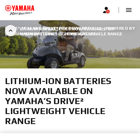
DRIVE² AC LI AND DRIVE² PTV POWERTECH LI – POWERED BY
LITHIUM-ION BATTERIES NOW AVAILABLE ON
LITHIUM-ION BATTERIES
YAMAHA’S DRIVE² LIGHTWEIGHT VEHICLE RANGE
|
29 ЮНИ 2022 Г.
LITHIUM-ION BATTERIES
NOW AVAILABLE ON
YAMAHA’S DRIVE²
LIGHTWEIGHT VEHICLE
RANGE