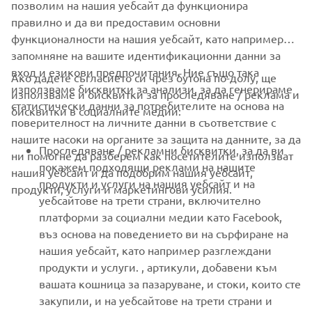
правилно и да ви предоставим основни
функционалности на нашия уебсайт, като например
запомняне на вашите идентификационни данни за
CORPORATE
вход и езикови предпочитания. Ние също така
Ако дадете съгласието си чрез бутона по-долу, ще
използваме бисквитки за анализи, за да генерираме
използваме и бисквитки за проследяване / реклама и
FOR BUSINESS
статистически данни за потребителите на основа на
бисквитки в социалните медии:
поверителност на личните данни в съответствие с
нашите насоки на органите за защита на данните, за да
MORE YAMAHA
Проследяване / рекламни бисквитки, за да ви
ни помогне да разберем как посетителите използват
покажем подходящи реклами на нашите
нашия уебсайт и да подобрим нашия уебсайт,
продукти и услуги на нашия уебсайт и на
SUPPORT
продукти, услуги и маркетингови усилия.
уебсайтове на трети страни, включително
платформи за социални медии като Facebook,
въз основа на поведението ви на сърфиране на
НОВИНАРСКИ БЮЛЕТИН
нашия уебсайт, като например разглеждани
Бъдете първите, които ще научат за най-новите оферти,
продукти и услуги. , артикули, добавени към
специални събития, нови модели и много други
вашата кошница за пазаруване, и стоки, които сте
закупили, и на уебсайтове на трети страни и
вашите интереси, получени от такова поведение
Ако искате да получите цялата функционалност на