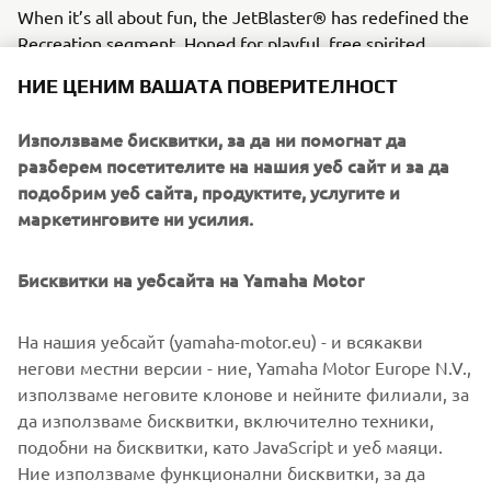
When it’s all about fun, the JetBlaster® has redefined the
Recreation segment. Honed for playful, free spirited
НИЕ ЦЕНИМ ВАШАТА ПОВЕРИТЕЛНОСТ
riding and boasting some of our award-winning
engineering and build quality.
Използваме бисквитки, за да ни помогнат да
разберем посетителите на нашия уеб сайт и за да
Whether for Cruising, Recreation or Sport each of our
подобрим уеб сайта, продуктите, услугите и
segments is designed to inspire every rider, whatever
маркетинговите ни усилия.
their passion is, to discover a WaveRunner that fits them
perfectly.
Бисквитки на уебсайта на Yamaha Motor
На нашия уебсайт (yamaha-motor.eu) - и всякакви
DISCOVER THE WAVERUNNER RANGE
негови местни версии - ние, Yamaha Motor Europe N.V.,
използваме неговите клонове и нейните филиали, за
да използваме бисквитки, включително техники,
подобни на бисквитки, като JavaScript и уеб маяци.
Ние използваме функционални бисквитки, за да
1
/
1
позволим на нашия уебсайт да функционира