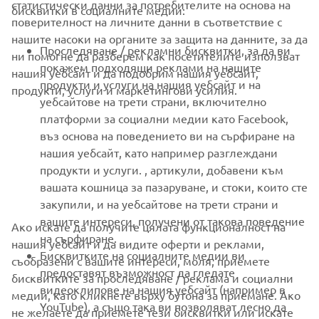
статистически данни за потребителите на основа на
бисквитки в социалните медии:
поверителност на личните данни в съответствие с
FOR BUSINESS
нашите насоки на органите за защита на данните, за да
Проследяване / рекламни бисквитки, за да ви
ни помогне да разберем как посетителите използват
MORE YAMAHA
покажем подходящи реклами на нашите
нашия уебсайт и да подобрим нашия уебсайт,
продукти и услуги на нашия уебсайт и на
продукти, услуги и маркетингови усилия.
уебсайтове на трети страни, включително
SUPPORT
платформи за социални медии като Facebook,
въз основа на поведението ви на сърфиране на
нашия уебсайт, като например разглеждани
НОВИНАРСКИ БЮЛЕТИН
продукти и услуги. , артикули, добавени към
вашата кошница за пазаруване, и стоки, които сте
Бъдете първите, които ще научат за най-новите оферти,
специални събития, нови модели и много други
закупили, и на уебсайтове на трети страни и
вашите интереси, получени от такова поведение
Ако искате да получите цялата функционалност на
на сърфиране.
нашия уебсайт и да видите оферти и реклами,
Бисквитките на социалните медии ви
съобразени с вашите интереси, моля, приемете
предоставят възможност да гледате
АБОНИРАНЕ
бисквитките за проследяване / реклама и социални
видеоклипове на нашия уебсайт (например в
медии, като кликнете върху бутона за приемане. Ако
YouTube), а също така ви позволяват лесно да
не желаете да приемете тези бисквитки или искате
Прочетете нашата Политика за поверителност, за да научите