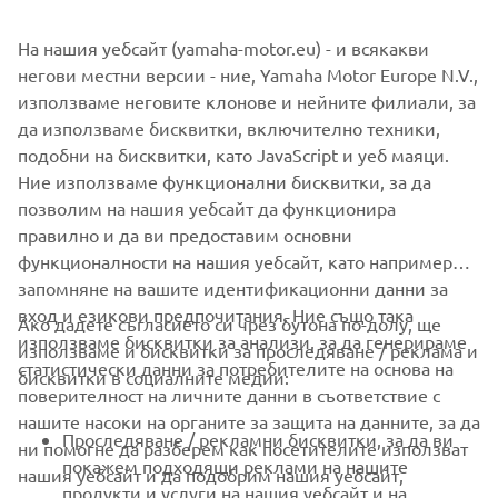
На нашия уебсайт (yamaha-motor.eu) - и всякакви
негови местни версии - ние, Yamaha Motor Europe N.V.,
използваме неговите клонове и нейните филиали, за
да използваме бисквитки, включително техники,
НАУЧЕТЕ ПОВЕЧЕ
подобни на бисквитки, като JavaScript и уеб маяци.
Ние използваме функционални бисквитки, за да
позволим на нашия уебсайт да функционира
правилно и да ви предоставим основни
функционалности на нашия уебсайт, като например
запомняне на вашите идентификационни данни за
вход и езикови предпочитания. Ние също така
Ако дадете съгласието си чрез бутона по-долу, ще
CORPORATE
използваме бисквитки за анализи, за да генерираме
използваме и бисквитки за проследяване / реклама и
статистически данни за потребителите на основа на
бисквитки в социалните медии:
поверителност на личните данни в съответствие с
FOR BUSINESS
нашите насоки на органите за защита на данните, за да
Проследяване / рекламни бисквитки, за да ви
ни помогне да разберем как посетителите използват
MORE YAMAHA
покажем подходящи реклами на нашите
нашия уебсайт и да подобрим нашия уебсайт,
продукти и услуги на нашия уебсайт и на