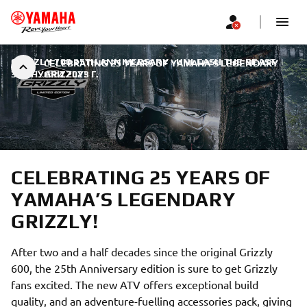
GRIZZLY 700 25TH ANNIVERSARY | UNLEASH THE BEAST
|
CELEBRATING 25 YEARS OF YAMAHA’S LEGENDARY
30 ЯНУАРИ 2023 Г.
GRIZZLY!
CELEBRATING 25 YEARS OF
YAMAHA’S LEGENDARY
GRIZZLY!
After two and a half decades since the original Grizzly
600, the 25th Anniversary edition is sure to get Grizzly
fans excited. The new ATV offers exceptional build
quality, and an adventure-fuelling accessories pack, giving