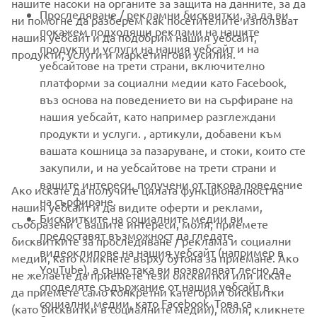
нашите насоки на органите за защита на данните, за да
Проследяване / рекламни бисквитки, за да ви
ни помогне да разберем как посетителите използват
MORE YAMAHA
покажем подходящи реклами на нашите
нашия уебсайт и да подобрим нашия уебсайт,
продукти и услуги на нашия уебсайт и на
продукти, услуги и маркетингови усилия.
уебсайтове на трети страни, включително
SUPPORT
платформи за социални медии като Facebook,
въз основа на поведението ви на сърфиране на
нашия уебсайт, като например разглеждани
НОВИНАРСКИ БЮЛЕТИН
продукти и услуги. , артикули, добавени към
вашата кошница за пазаруване, и стоки, които сте
Бъдете първите, които ще научат за най-новите оферти,
специални събития, нови модели и много други
закупили, и на уебсайтове на трети страни и
вашите интереси, получени от такова поведение
Ако искате да получите цялата функционалност на
на сърфиране.
нашия уебсайт и да видите оферти и реклами,
Бисквитките на социалните медии ви
съобразени с вашите интереси, моля, приемете
предоставят възможност да гледате
АБОНИРАНЕ
бисквитките за проследяване / реклама и социални
видеоклипове на нашия уебсайт (например в
медии, като кликнете върху бутона за приемане. Ако
YouTube), а също така ви позволяват лесно да
не желаете да приемете тези бисквитки или искате
Прочетете нашата Политика за поверителност, за да научите
споделяте съдържание от нашия уебсайт в
как обработваме вашите лични данни:
Политика за защита на
да приемете само конкретни категории бисквитки
социални медии, като Facebook. Това са
личните данни
(като бисквитки в социалните медии), моля, кликнете