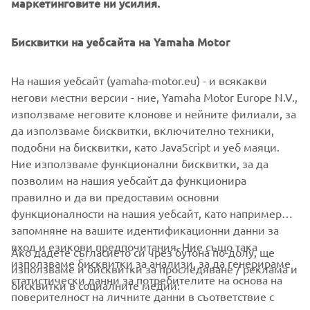
маркетинговите ни усилия.
Бисквитки на уебсайта на Yamaha Motor
На нашия уебсайт (yamaha-motor.eu) - и всякакви
негови местни версии - ние, Yamaha Motor Europe N.V.,
използваме неговите клонове и нейните филиали, за
да използваме бисквитки, включително техники,
подобни на бисквитки, като JavaScript и уеб маяци.
Ние използваме функционални бисквитки, за да
позволим на нашия уебсайт да функционира
правилно и да ви предоставим основни
функционалности на нашия уебсайт, като например
запомняне на вашите идентификационни данни за
вход и езикови предпочитания. Ние също така
Ако дадете съгласието си чрез бутона по-долу, ще
CORPORATE
използваме бисквитки за анализи, за да генерираме
използваме и бисквитки за проследяване / реклама и
статистически данни за потребителите на основа на
бисквитки в социалните медии:
поверителност на личните данни в съответствие с
FOR BUSINESS