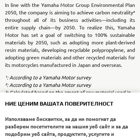
In line with the Yamaha Motor Group Environmental Plan
2050, the company is aiming to achieve carbon neutrality⁴
throughout all of its business activities—including its
entire supply chain—by 2050. To realize this, Yamaha
Motor has set a goal of switching to 100% sustainable
materials by 2050, such as adopting more plant-derived
resin materials, developing recyclable polypropylene, and
adopting green materials and other recycled materials for
its motorcycles manufactured in Japan and overseas.
¹: According to a Yamaha Motor survey
²: According to a Yamaha Motor survey
³: Calculated based on the amont of raw material used in
2022 at principal Yamaha Motor factories in Japan and
НИЕ ЦЕНИМ ВАШАТА ПОВЕРИТЕЛНОСТ
overseas
⁴: Emissions from company acitivites (Scope 1.2) +
Използваме бисквитки, за да ни помогнат да
Emissions other than Scope 1.2 (Scope 3.)
разберем посетителите на нашия уеб сайт и за да
подобрим уеб сайта, продуктите, услугите и