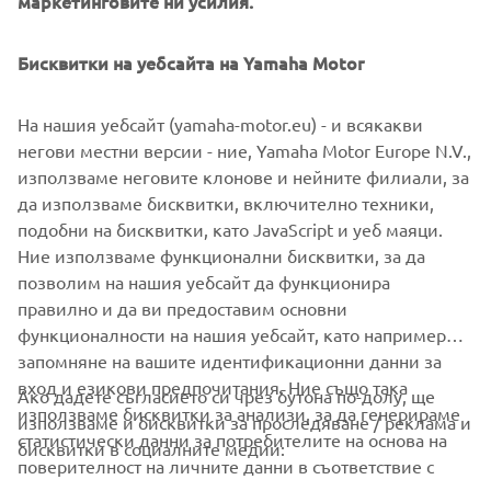
маркетинговите ни усилия.
Бисквитки на уебсайта на Yamaha Motor
На нашия уебсайт (yamaha-motor.eu) - и всякакви
негови местни версии - ние, Yamaha Motor Europe N.V.,
използваме неговите клонове и нейните филиали, за
да използваме бисквитки, включително техники,
подобни на бисквитки, като JavaScript и уеб маяци.
Ние използваме функционални бисквитки, за да
позволим на нашия уебсайт да функционира
правилно и да ви предоставим основни
функционалности на нашия уебсайт, като например
запомняне на вашите идентификационни данни за
вход и езикови предпочитания. Ние също така
Ако дадете съгласието си чрез бутона по-долу, ще
CORPORATE
използваме бисквитки за анализи, за да генерираме
използваме и бисквитки за проследяване / реклама и
статистически данни за потребителите на основа на
бисквитки в социалните медии:
поверителност на личните данни в съответствие с
FOR BUSINESS