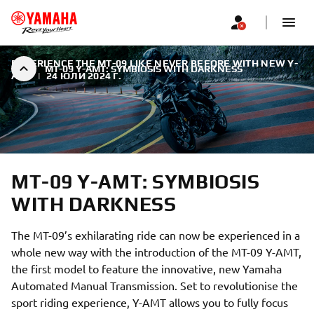
EXPERIENCE THE MT-09 LIKE NEVER BEFORE WITH NEW Y-
MT-09 Y-AMT: SYMBIOSIS WITH DARKNESS
AMT
|
24 ЮЛИ 2024 Г.
MT-09 Y-AMT: SYMBIOSIS
WITH DARKNESS
The MT-09’s exhilarating ride can now be experienced in a
whole new way with the introduction of the MT-09 Y-AMT,
the first model to feature the innovative, new Yamaha
Automated Manual Transmission. Set to revolutionise the
sport riding experience, Y-AMT allows you to fully focus