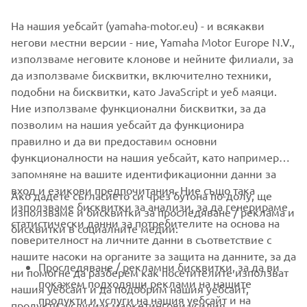
СЛЕДВА
На нашия уебсайт (yamaha-motor.eu) - и всякакви
1
/
3
негови местни версии - ние, Yamaha Motor Europe N.V.,
използваме неговите клонове и нейните филиали, за
да използваме бисквитки, включително техники,
Reference: PGA Show official website
подобни на бисквитки, като JavaScript и уеб маяци.
-
https://www.pgashow.com/
Ние използваме функционални бисквитки, за да
позволим на нашия уебсайт да функционира
правилно и да ви предоставим основни
функционалности на нашия уебсайт, като например
запомняне на вашите идентификационни данни за
вход и езикови предпочитания. Ние също така
Ако дадете съгласието си чрез бутона по-долу, ще
CORPORATE
използваме бисквитки за анализи, за да генерираме
използваме и бисквитки за проследяване / реклама и
статистически данни за потребителите на основа на
бисквитки в социалните медии:
поверителност на личните данни в съответствие с
FOR BUSINESS
нашите насоки на органите за защита на данните, за да
Проследяване / рекламни бисквитки, за да ви
ни помогне да разберем как посетителите използват
MORE YAMAHA
покажем подходящи реклами на нашите
нашия уебсайт и да подобрим нашия уебсайт,
продукти и услуги на нашия уебсайт и на
продукти, услуги и маркетингови усилия.