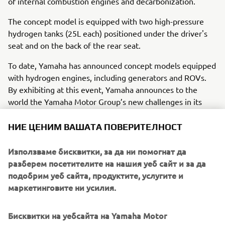
of internal combustion engines and decarbonization.
The concept model is equipped with two high-pressure
hydrogen tanks (25L each) positioned under the driver's
seat and on the back of the rear seat.
To date, Yamaha has announced concept models equipped
with hydrogen engines, including generators and ROVs.
By exhibiting at this event, Yamaha announces to the
world the Yamaha Motor Group’s new challenges in its
work to achieve decarbonization.
НИЕ ЦЕНИМ ВАШАТА ПОВЕРИТЕЛНОСТ
＊The show is sponsored by the PGA (Professional
Golfers’ Association) of America and is one of the biggest
Използваме бисквитки, за да ни помогнат да
events in the industry, bringing together products and
разберем посетителите на нашия уеб сайт и за да
information related to the golf business from around the
подобрим уеб сайта, продуктите, услугите и
world. The event is held every January, and this year it is
маркетинговите ни усилия.
open to the public from January 24 to 26.
Бисквитки на уебсайта на Yamaha Motor