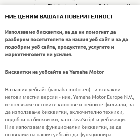
convenience. This feature is now available across the
Tender, Air and Sport series.
НИЕ ЦЕНИМ ВАШАТА ПОВЕРИТЕЛНОСТ
Retractable paddles
offer an innovative storage
solution, ensuring they can be neatly packed and
Използваме бисквитки, за да ни помогнат да
quickly deployed when needed. This feature is
разберем посетителите на нашия уеб сайт и за да
included in the Tender, Air and Sport series.
подобрим уеб сайта, продуктите, услугите и
anchor holder
The
provides a secure and accessible
маркетинговите ни усилия.
solution for storing and deploying an anchor,
ensuring smooth mooring operations. This update
Бисквитки на уебсайта на Yamaha Motor
has been introduced in the Air and Sport series.
На нашия уебсайт (yamaha-motor.eu) - и всякакви
With these updates, Yamaha continues to set the standard
негови местни версии - ние, Yamaha Motor Europe N.V.,
for style, performance, and practicality on the water.
използваме неговите клонове и нейните филиали, за
да използваме бисквитки, включително техники,
подобни на бисквитки, като JavaScript и уеб маяци.
Ние използваме функционални бисквитки, за да
DISCOVER THE NEW YAM INFLATABLES
позволим на нашия уебсайт да функционира