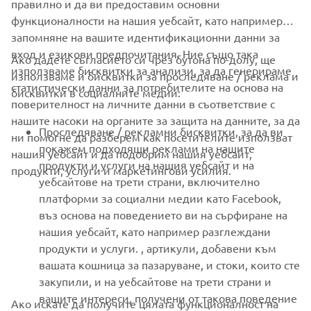
правилно и да ви предоставим основни
функционалности на нашия уебсайт, като например
запомняне на вашите идентификационни данни за
вход и езикови предпочитания. Ние също така
Ако дадете съгласието си чрез бутона по-долу, ще
CORPORATE
използваме бисквитки за анализи, за да генерираме
използваме и бисквитки за проследяване / реклама и
статистически данни за потребителите на основа на
бисквитки в социалните медии:
поверителност на личните данни в съответствие с
FOR BUSINESS
нашите насоки на органите за защита на данните, за да
Проследяване / рекламни бисквитки, за да ви
ни помогне да разберем как посетителите използват
MORE YAMAHA
покажем подходящи реклами на нашите
нашия уебсайт и да подобрим нашия уебсайт,
продукти и услуги на нашия уебсайт и на
продукти, услуги и маркетингови усилия.
уебсайтове на трети страни, включително
SUPPORT
платформи за социални медии като Facebook,
въз основа на поведението ви на сърфиране на
нашия уебсайт, като например разглеждани
НОВИНАРСКИ БЮЛЕТИН
продукти и услуги. , артикули, добавени към
вашата кошница за пазаруване, и стоки, които сте
Бъдете първите, които ще научат за най-новите оферти,
специални събития, нови модели и много други
закупили, и на уебсайтове на трети страни и
вашите интереси, получени от такова поведение
Ако искате да получите цялата функционалност на