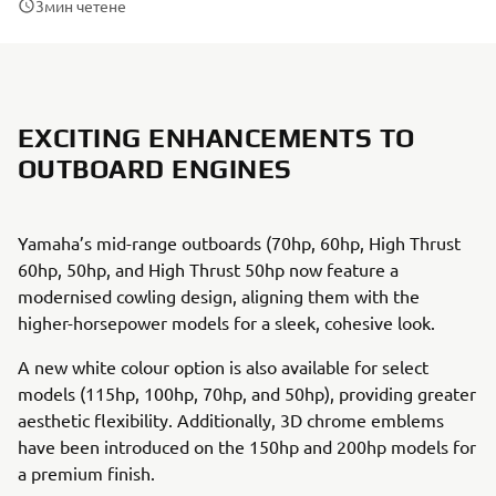
3
мин четене
EXCITING ENHANCEMENTS TO
OUTBOARD ENGINES
Yamaha’s mid-range outboards (70hp, 60hp, High Thrust
60hp, 50hp, and High Thrust 50hp now feature a
modernised cowling design, aligning them with the
higher-horsepower models for a sleek, cohesive look.
A new white colour option is also available for select
models (115hp, 100hp, 70hp, and 50hp), providing greater
aesthetic flexibility. Additionally, 3D chrome emblems
have been introduced on the 150hp and 200hp models for
a premium finish.