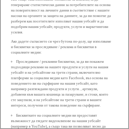
генерираме статистически данни за потребителите на основа
на поверителност на личните данни в съответствие с нашите
насоки на органите за защита на данните, за да ни помогне да
разберем как посетителите използват нашия уебсайт и да
подобрим нашия уебсайт, продукти, услуги и маркетингови
усилия.
Ако дадете съгласието си чрез бутона по-долу, ще използваме
и бисквитки за проследяване / реклама и бисквитки в
социалните медии:
Проследяване / рекламни бисквитки, за да ви покажем
подходящи реклами на нашите продукти и услуги на нашия
уебсайт и на уебсайтове на трети страни, включително
платформи за социални медии като Facebook, въз основа на
поведението ви на сърфиране на нашия уебсайт, като
например разглеждани продукти и услуги. , артикули,
добавени към вашата кошница за пазаруване, и стоки, които
сте закупили, и на уебсайтове на трети страни и вашите
интереси, получени от такова поведение на сърфиране.
Бисквитките на социалните медии ви предоставят
възможност да гледате видеоклипове на нашия уебсайт
(например в YouTube), а също така ви позволяват лесно да