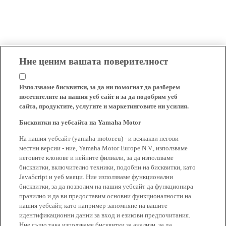
Ние ценим вашата поверителност
Използваме бисквитки, за да ни помогнат да разберем
посетителите на нашия уеб сайт и за да подобрим уеб
сайта, продуктите, услугите и маркетинговите ни усилия.
Бисквитки на уебсайта на Yamaha Motor
На нашия уебсайт (yamaha-motor.eu) - и всякакви негови
местни версии - ние, Yamaha Motor Europe N.V., използваме
неговите клонове и нейните филиали, за да използваме
бисквитки, включително техники, подобни на бисквитки, като
JavaScript и уеб маяци. Ние използваме функционални
бисквитки, за да позволим на нашия уебсайт да функционира
правилно и да ви предоставим основни функционалности на
нашия уебсайт, като например запомняне на вашите
идентификационни данни за вход и езикови предпочитания.
Ние също така използваме бисквитки за анализи, за да