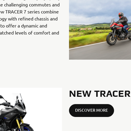
ckle challenging commutes and
new TRACER 7 series combine
ogy with refined chassis and
o offer a dynamic and
atched levels of comfort and
NEW TRACER 
DISCOVER MORE