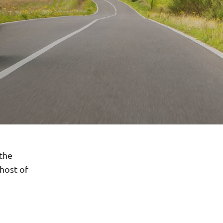
the
host of