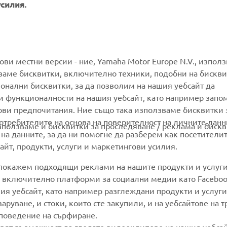
усилия.
MORE YAMAHA
SUPPORT
гови местни версии - ние, Yamaha Motor Europe N.V., изпол
ваме бисквитки, включително техники, подобни на бискви
ионални бисквитки, за да позволим на нашия уебсайт да
MyYamaha
Parts Catalogue
и функционалности на нашия уебсайт, като например запо
Yamaha Music
Book Maintenance
ови предпочитания. Ние също така използваме бисквитки 
потребителите на основа на поверителност на личните данн
Yamaha Racing
Dealer locator
използваме и бисквитки за проследяване / реклама и бискв
 на данните, за да ни помогне да разберем как посетители
Yamaha Motor Global
Management of Waste
йт, продукти, услуги и маркетингови усилия.
Batteries
Mobile Apps
 покажем подходящи реклами на нашите продукти и услуги
и, включително платформи за социални медии като Faceboo
ия уебсайт, като например разглеждани продукти и услуги.
руване, и стоки, които сте закупили, и на уебсайтове на т
 поведение на сърфиране.