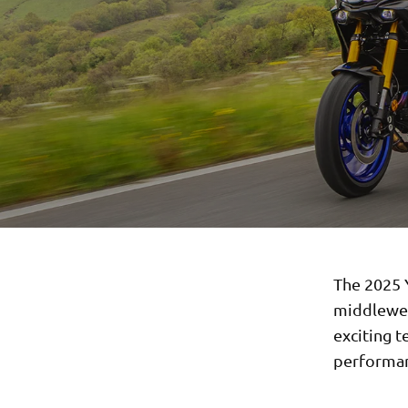
The 2025 
middlewei
exciting 
performan