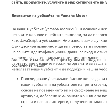
сайта, продуктите, услугите и маркетинговите ни 
Бисквитки на уебсайта на Yamaha Motor
CORPORATE
FOR BUSINESS
На нашия уебсайт (yamaha-motor.eu) - и всякакви не
неговите клонове и нейните филиали, за да използ
като JavaScript и уеб маяци. Ние използваме функц
About us
eBike systems
функционира правилно и да ви предоставим основн
News
Authorities
на вашите идентификационни данни за вход и език
анализи, за да генерираме статистически данни за 
Events
Golfcourses
Ако дадете съгласието си чрез бутона по-долу, ще 
съответствие с нашите насоки на органите за защита
социалните медии:
Press
First responders
използват нашия уебсайт и да подобрим нашия уебса
Brochures
Driving schools
Проследяване / рекламни бисквитки, за да ви
Working at Yamaha
Robotics
нашия уебсайт и на уебсайтове на трети стран
основа на поведението ви на сърфиране на наш
Become a Dealer
Partnerships
артикули, добавени към вашата кошница за паза
Human Rights Policy
Technical information for
страни и вашите интереси, получени от такова
independent dealers