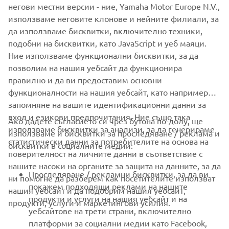
негови местни версии - ние, Yamaha Motor Europe N.V.,
използваме неговите клонове и нейните филиали, за
да използваме бисквитки, включително техники,
подобни на бисквитки, като JavaScript и уеб маяци.
Ние използваме функционални бисквитки, за да
Yamaha Motor distributes selected Torqeedo Outboards in eight countries
in Europe
позволим на нашия уебсайт да функционира
правилно и да ви предоставим основни
функционалности на нашия уебсайт, като например
запомняне на вашите идентификационни данни за
вход и езикови предпочитания. Ние също така
Ако дадете съгласието си чрез бутона по-долу, ще
CORPORATE
използваме бисквитки за анализи, за да генерираме
използваме и бисквитки за проследяване / реклама и
статистически данни за потребителите на основа на
бисквитки в социалните медии:
поверителност на личните данни в съответствие с
FOR BUSINESS
нашите насоки на органите за защита на данните, за да
Проследяване / рекламни бисквитки, за да ви
ни помогне да разберем как посетителите използват
MORE YAMAHA
покажем подходящи реклами на нашите
нашия уебсайт и да подобрим нашия уебсайт,
продукти и услуги на нашия уебсайт и на
продукти, услуги и маркетингови усилия.
уебсайтове на трети страни, включително
SUPPORT
платформи за социални медии като Facebook,