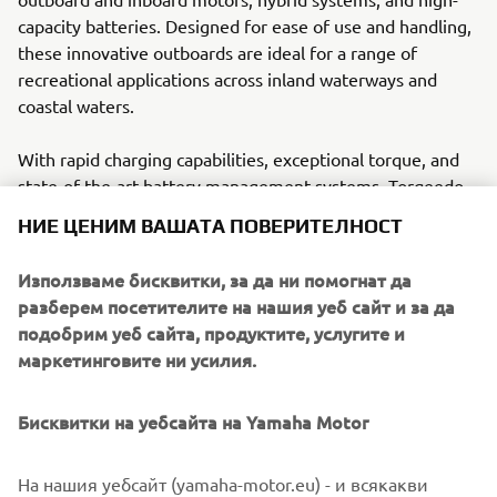
capacity batteries. Designed for ease of use and handling,
these innovative outboards are ideal for a range of
recreational applications across inland waterways and
coastal waters.
With rapid charging capabilities, exceptional torque, and
state-of-the-art battery management systems, Torqeedo
motors ensure an efficient and eco-friendly alternative to
НИЕ ЦЕНИМ ВАШАТА ПОВЕРИТЕЛНОСТ
traditional engines. In the selected eight countries across
Europe, Torqeedo now makes use of the extensive
Използваме бисквитки, за да ни помогнат да
Yamaha distribution network, making it easier than ever
разберем посетителите на нашия уеб сайт и за да
for our customers to access sustainable boating solutions.
подобрим уеб сайта, продуктите, услугите и
маркетинговите ни усилия.
Бисквитки на уебсайта на Yamaha Motor
На нашия уебсайт (yamaha-motor.eu) - и всякакви