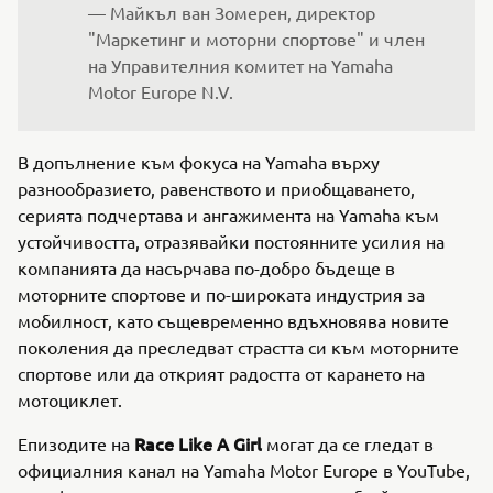
— Майкъл ван Зомерен, директор 
"Маркетинг и моторни спортове" и член 
на Управителния комитет на Yamaha 
Motor Europe N.V.
В допълнение към фокуса на Yamaha върху
разнообразието, равенството и приобщаването,
серията подчертава и ангажимента на Yamaha към
устойчивостта, отразявайки постоянните усилия на
компанията да насърчава по-добро бъдеще в
моторните спортове и по-широката индустрия за
мобилност, като същевременно вдъхновява новите
поколения да преследват страстта си към моторните
спортове или да открият радостта от карането на
мотоциклет.
Race Like A Girl
Епизодите на
могат да се гледат в
официалния канал на Yamaha Motor Europe в YouTube,