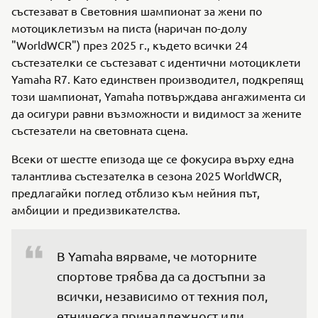
състезават в Световния шампионат за жени по
мотоциклетизъм на писта (наричан по-долу
"WorldWCR") през 2025 г., където всички 24
състезателки се състезават с идентични мотоциклети
Yamaha R7. Като единствен производител, подкрепящ
този шампионат, Yamaha потвърждава ангажимента си
да осигури равни възможности и видимост за жените
състезатели на световната сцена.
Всеки от шестте епизода ще се фокусира върху една
талантлива състезателка в сезона 2025 WorldWCR,
предлагайки поглед отблизо към нейния път,
амбиции и предизвикателства.
В Yamaha вярваме, че моторните 
спортове трябва да са достъпни за 
всички, независимо от техния пол, 
етническа принадлежност или 