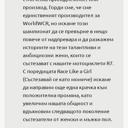
произход. Горди сме, че сме 
единственият производител за 
WorldWCR, но искаме този 
шампионат да се превърне в нещо 
повече от надпревара и да разкажем 
историите на тези талантливи и 
амбициозни жени, които се 
състезават с нашите мотоциклети R7. 
С поредицата Race Like a Girl 
(Състезавай се като момиче) искаме 
да направим още една крачка към 
положителна промяна, като 
увеличим нашата общност и 
вдъхновим следващото поколение 
състезатели от женски и мъжки пол.