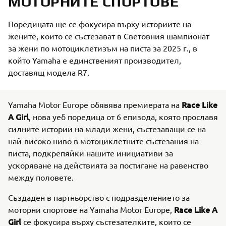
МОТОРНИТЕ СПОРТОВЕ
Поредицата ще се фокусира върху историите на
жените, които се състезават в Световния шампионат
за жени по мотоциклетизъм на писта за 2025 г., в
който Yamaha е единственият производител,
доставящ модела R7.
Race Like
Yamaha Motor Europe обявява премиерата на
A Girl
, нова уеб поредица от 6 епизода, която прославя
силните истории на млади жени, състезаващи се на
най-високо ниво в мотоциклетните състезания на
писта, подкрепяйки нашите инициативи за
ускоряване на действията за постигане на равенство
между половете.
Създаден в партньорство с подразделението за
Race Like A
моторни спортове на Yamaha Motor Europe,
Girl
се фокусира върху състезателките, които се