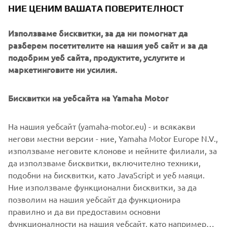
НИЕ ЦЕНИМ ВАШАТА ПОВЕРИТЕЛНОСТ
Използваме бисквитки, за да ни помогнат да
разберем посетителите на нашия уеб сайт и за да
подобрим уеб сайта, продуктите, услугите и
маркетинговите ни усилия.
Бисквитки на уебсайта на Yamaha Motor
На нашия уебсайт (yamaha-motor.eu) - и всякакви
негови местни версии - ние, Yamaha Motor Europe N.V.,
CN1, the motorcycle industry's first carbon-neutral paint line.
използваме неговите клонове и нейните филиали, за
да използваме бисквитки, включително техники,
подобни на бисквитки, като JavaScript и уеб маяци.
Ние използваме функционални бисквитки, за да
MORE CORPORATE NEWS
позволим на нашия уебсайт да функционира
правилно и да ви предоставим основни
функционалности на нашия уебсайт, като например