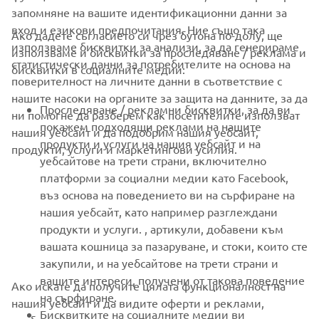
запомняне на вашите идентификационни данни за
вход и езикови предпочитания. Ние също така
Ако дадете съгласието си чрез бутона по-долу, ще
CORPORATE
използваме бисквитки за анализи, за да генерираме
използваме и бисквитки за проследяване / реклама и
статистически данни за потребителите на основа на
бисквитки в социалните медии:
поверителност на личните данни в съответствие с
FOR BUSINESS
нашите насоки на органите за защита на данните, за да
Проследяване / рекламни бисквитки, за да ви
ни помогне да разберем как посетителите използват
MORE YAMAHA
покажем подходящи реклами на нашите
нашия уебсайт и да подобрим нашия уебсайт,
продукти и услуги на нашия уебсайт и на
продукти, услуги и маркетингови усилия.
уебсайтове на трети страни, включително
SUPPORT
платформи за социални медии като Facebook,
въз основа на поведението ви на сърфиране на
нашия уебсайт, като например разглеждани
НОВИНАРСКИ БЮЛЕТИН
продукти и услуги. , артикули, добавени към
вашата кошница за пазаруване, и стоки, които сте
Бъдете първите, които ще научат за най-новите оферти,
специални събития, нови модели и много други
закупили, и на уебсайтове на трети страни и
вашите интереси, получени от такова поведение
Ако искате да получите цялата функционалност на
на сърфиране.
нашия уебсайт и да видите оферти и реклами,
Бисквитките на социалните медии ви