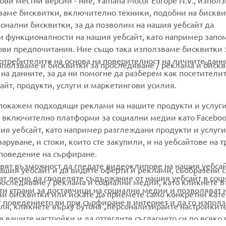
гови местни версии - ние, Yamaha Motor Europe N.V., изпол
ваме бисквитки, включително техники, подобни на бискви
ионални бисквитки, за да позволим на нашия уебсайт да
MyYamaha
Parts Catalogue
и функционалности на нашия уебсайт, като например запо
Yamaha Music
Book Maintenance
ови предпочитания. Ние също така използваме бисквитки 
потребителите на основа на поверителност на личните данн
Yamaha Racing
Dealer locator
използваме и бисквитки за проследяване / реклама и бискв
 на данните, за да ни помогне да разберем как посетители
Yamaha Motor Global
Management of Waste
йт, продукти, услуги и маркетингови усилия.
Batteries
Mobile Apps
 покажем подходящи реклами на нашите продукти и услуги
и, включително платформи за социални медии като Faceboo
ия уебсайт, като например разглеждани продукти и услуги.
руване, и стоки, които сте закупили, и на уебсайтове на т
 поведение на сърфиране.
вят възможност да гледате видеоклипове на нашия уебса
ашия уебсайт и да видите оферти и реклами, съобразени с
ват лесно да споделяте съдържание от нашия уебсайт в соц
роследяване / реклама и социални медии, като кликнете в
ети страни за доставчици на социални медии и позволяват 
ези бисквитки или искате да приемете само конкретни кат
 поведението ви при сърфиране в интернет и да го използ
ля, кликнете върху бутона „персонализирайте настройките
 вашите настройки и да оттеглите съгласието си по всяко