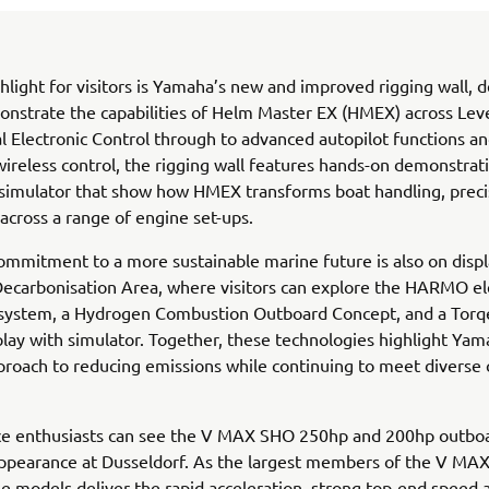
hlight for visitors is Yamaha’s new and improved rigging wall, 
onstrate the capabilities of Helm Master EX (HMEX) across Leve
l Electronic Control through to advanced autopilot functions and
 wireless control, the rigging wall features hands-on demonstrat
 simulator that show how HMEX transforms boat handling, preci
across a range of engine set-ups.
mmitment to a more sustainable marine future is also on displ
ecarbonisation Area, where visitors can explore the HARMO el
 system, a Hydrogen Combustion Outboard Concept, and a Tor
splay with simulator. Together, these technologies highlight Yam
proach to reducing emissions while continuing to meet diverse
e enthusiasts can see the V MAX SHO 250hp and 200hp outbo
 appearance at Dusseldorf. As the largest members of the V M
se models deliver the rapid acceleration, strong top-end speed 