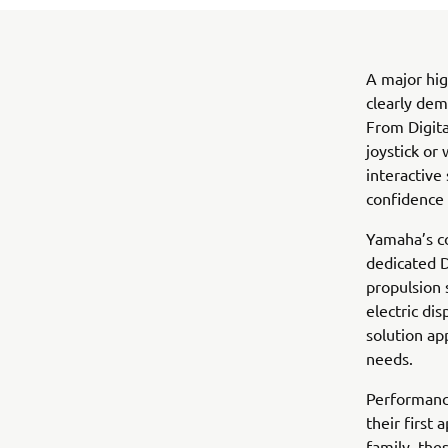
A major hig
clearly dem
From Digita
joystick or
interactive
confidence 
Yamaha’s co
dedicated D
propulsion
electric di
solution ap
needs.
Performanc
their first
family, the