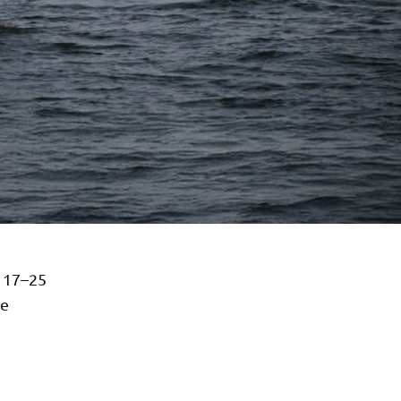
 17–25
ce