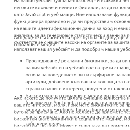
На нашия уебсайт (yamaha-motor.eu) - и всякакви не
неговите клонове и нейните филиали, за да използ
като JavaScript и уеб маяци. Ние използваме функц
About us
eBike systems
функционира правилно и да ви предоставим основн
News
Authorities
на вашите идентификационни данни за вход и език
анализи, за да генерираме статистически данни за 
Events
Golfcourses
Ако дадете съгласието си чрез бутона по-долу, ще 
съответствие с нашите насоки на органите за защита
социалните медии:
Press
First responders
използват нашия уебсайт и да подобрим нашия уебса
Brochures
Driving schools
Проследяване / рекламни бисквитки, за да ви
Working at Yamaha
Robotics
нашия уебсайт и на уебсайтове на трети стран
основа на поведението ви на сърфиране на наш
Become a Dealer
Partnerships
артикули, добавени към вашата кошница за паза
Human Rights Policy
Technical information for
страни и вашите интереси, получени от такова
independent dealers
Бисквитките на социалните медии ви предоста
Ако искате да получите цялата функционалност на н
Sustainability Basic Policy
(например в YouTube), а също така ви позволя
вашите интереси, моля, приемете бисквитките за п
Yamalube Safety Data
Whistleblower Channel
медии, като Facebook. Това са бисквитки на тр
бутона за приемане. Ако не желаете да приемете т
Sheets
доставчици на социални медии да проследяват
бисквитки (като бисквитки в социалните медии), мо
собствени цели.
бисквитки“ по-долу. Можете също така да промените