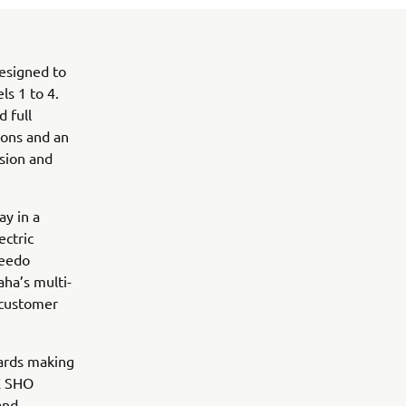
designed to
ls 1 to 4.
 full
ions and an
sion and
ay in a
ectric
qeedo
aha’s multi-
 customer
ards making
AX SHO
and