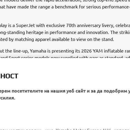
 that have made the range a benchmark for serious performanc
play is a SuperJet with exclusive 70th anniversary livery, celebr
ng-standing heritage in performance and innovation. The striki
d by matching apparel available to view on the stand.
t the line-up, Yamaha is presenting its 2026 YAM inflatable ran
 and Sport series models now supplied with oars as standard, a
y and versatility for everyday on-water use.
ЛНОСТ
Stand C90, Hall 3
an find Yamaha Motor Europe at
throughout th
ерем посетителите на нашия уеб сайт и за да подобрим 
усилия.
MORE YAMAHA
SUPPORT