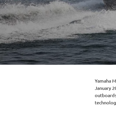
Yamaha Mo
January 2
outboards
technologi