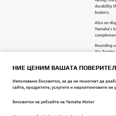
durability
boaters.
Also on dis
Yamaha’s lo
complemente
Rounding ou
Air, Tender
practicalit
НИЕ ЦЕНИМ ВАШАТА ПОВЕРИТЕ
Visitors c
Използваме бисквитки, за да ни помогнат да разб
сайта, продуктите, услугите и маркетинговите ни 
Бисквитки на уебсайта на Yamaha Motor
CORPORATE
FOR BUSINESS