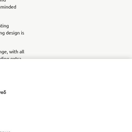
e-minded
ating
ng design is
ge, with all
dding extra
e show.
уеб
НОВИНАРСКИ БЮЛЕТИН