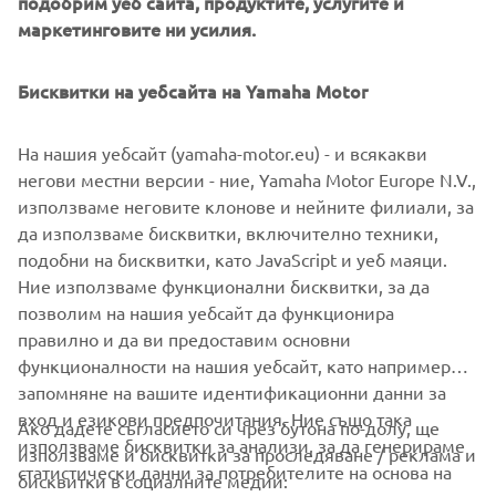
подобрим уеб сайта, продуктите, услугите и
на клиента, имейл адреса и номера на поръчката.
маркетинговите ни усилия.
Тези данни се намират в имейла за потвърждение на
поръчката и във фактурата. Ако поръчката ви вече е
Бисквитки на уебсайта на Yamaha Motor
изпратена към момента на заявката за анулиране,
трябва да следвате процедурата за връщане, като
попълните онлайн формуляра за връщане, а
На нашия уебсайт (yamaha-motor.eu) - и всякакви
поръчаните артикули трябва да бъдат върнати в
негови местни версии - ние, Yamaha Motor Europe N.V.,
оригинално и неизползвано състояние и в
използваме неговите клонове и нейните филиали, за
оригиналната опаковка в рамките на 30 дни от
да използваме бисквитки, включително техники,
получаването на стоката. За повече информация
подобни на бисквитки, като JavaScript и уеб маяци.
вижте нашите
Общи условия
на уеб магазина.
Ние използваме функционални бисквитки, за да
позволим на нашия уебсайт да функционира
правилно и да ви предоставим основни
функционалности на нашия уебсайт, като например
запомняне на вашите идентификационни данни за
вход и езикови предпочитания. Ние също така
Ако дадете съгласието си чрез бутона по-долу, ще
CORPORATE
използваме бисквитки за анализи, за да генерираме
използваме и бисквитки за проследяване / реклама и
статистически данни за потребителите на основа на
бисквитки в социалните медии: