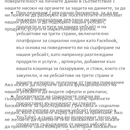
поверителност на личните данни в съответствие с
FOR BUSINESS
нашите насоки на органите за защита на данните, за да
Проследяване / рекламни бисквитки, за да ви
ни помогне да разберем как посетителите използват
MORE YAMAHA
покажем подходящи реклами на нашите
нашия уебсайт и да подобрим нашия уебсайт,
продукти и услуги на нашия уебсайт и на
продукти, услуги и маркетингови усилия.
уебсайтове на трети страни, включително
SUPPORT
платформи за социални медии като Facebook,
въз основа на поведението ви на сърфиране на
нашия уебсайт, като например разглеждани
НОВИНАРСКИ БЮЛЕТИН
продукти и услуги. , артикули, добавени към
вашата кошница за пазаруване, и стоки, които сте
Бъдете първите, които ще научат за най-новите оферти,
специални събития, нови модели и много други
закупили, и на уебсайтове на трети страни и
вашите интереси, получени от такова поведение
Ако искате да получите цялата функционалност на
на сърфиране.
нашия уебсайт и да видите оферти и реклами,
Бисквитките на социалните медии ви
съобразени с вашите интереси, моля, приемете
предоставят възможност да гледате
АБОНИРАНЕ
бисквитките за проследяване / реклама и социални
видеоклипове на нашия уебсайт (например в
медии, като кликнете върху бутона за приемане. Ако
YouTube), а също така ви позволяват лесно да
не желаете да приемете тези бисквитки или искате
Прочетете нашата Политика за поверителност, за да научите
споделяте съдържание от нашия уебсайт в
как обработваме вашите лични данни:
Политика за защита на
да приемете само конкретни категории бисквитки