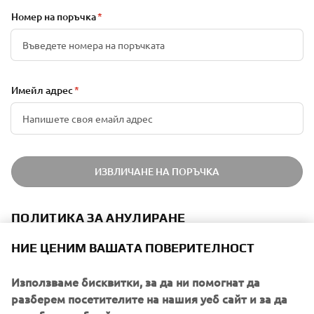
Номер на поръчка
Имейл адрес
ИЗВЛИЧАНЕ НА ПОРЪЧКА
ПОЛИТИКА ЗА АНУЛИРАНЕ
НИЕ ЦЕНИМ ВАШАТА ПОВЕРИТЕЛНОСТ
Поръчките могат да бъдат анулирани в рамките на 14
дни след подаване без обяснение. Можете да заявите
Използваме бисквитки, за да ни помогнат да
анулиране, като попълните онлайн формуляра за
разберем посетителите на нашия уеб сайт и за да
анулиране. Във формуляра трябва да посочите името