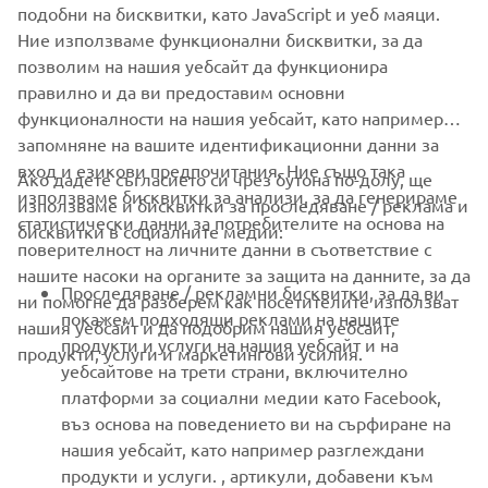
Бъдете първите, които ще научат за най-новите оферти,
подобни на бисквитки, като JavaScript и уеб маяци.
специални събития, нови модели и много други
Ние използваме функционални бисквитки, за да
позволим на нашия уебсайт да функционира
правилно и да ви предоставим основни
функционалности на нашия уебсайт, като например
АБОНИРАНЕ
запомняне на вашите идентификационни данни за
вход и езикови предпочитания. Ние също така
Ако дадете съгласието си чрез бутона по-долу, ще
използваме бисквитки за анализи, за да генерираме
Прочетете нашата Политика за поверителност, за да научите
използваме и бисквитки за проследяване / реклама и
статистически данни за потребителите на основа на
как обработваме вашите лични данни:
Политика за защита на
бисквитки в социалните медии:
личните данни
поверителност на личните данни в съответствие с
нашите насоки на органите за защита на данните, за да
Проследяване / рекламни бисквитки, за да ви
ни помогне да разберем как посетителите използват
Bulgaria (Bulgarian)
покажем подходящи реклами на нашите
нашия уебсайт и да подобрим нашия уебсайт,
продукти и услуги на нашия уебсайт и на
продукти, услуги и маркетингови усилия.
уебсайтове на трети страни, включително
платформи за социални медии като Facebook,
въз основа на поведението ви на сърфиране на
© Copyright - 2026 Yamaha Motor Europe N.V. - All Rights
нашия уебсайт, като например разглеждани
Reserved
продукти и услуги. , артикули, добавени към