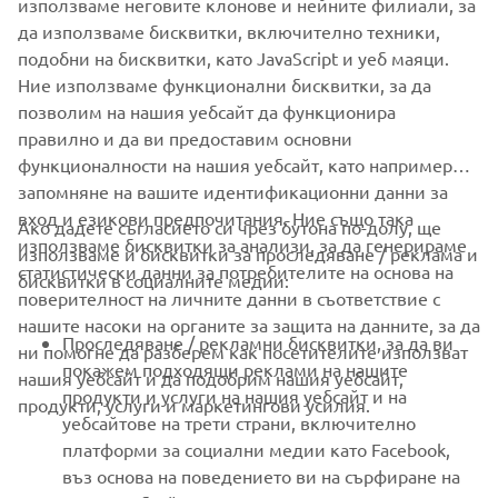
използваме неговите клонове и нейните филиали, за
да използваме бисквитки, включително техники,
подобни на бисквитки, като JavaScript и уеб маяци.
Ние използваме функционални бисквитки, за да
позволим на нашия уебсайт да функционира
Flip to landscape
правилно и да ви предоставим основни
CORPORATE
функционалности на нашия уебсайт, като например
запомняне на вашите идентификационни данни за
FOR BUSINESS
вход и езикови предпочитания. Ние също така
Ако дадете съгласието си чрез бутона по-долу, ще
използваме бисквитки за анализи, за да генерираме
използваме и бисквитки за проследяване / реклама и
MORE YAMAHA
статистически данни за потребителите на основа на
бисквитки в социалните медии:
For optimal functionality, turn your phone to
поверителност на личните данни в съответствие с
landscape mode
нашите насоки на органите за защита на данните, за да
SUPPORT
Проследяване / рекламни бисквитки, за да ви
ни помогне да разберем как посетителите използват
покажем подходящи реклами на нашите
нашия уебсайт и да подобрим нашия уебсайт,
продукти и услуги на нашия уебсайт и на
ПОТВЪРДЕТЕ
продукти, услуги и маркетингови усилия.
НОВИНАРСКИ БЮЛЕТИН
уебсайтове на трети страни, включително
платформи за социални медии като Facebook,
Бъдете първите, които ще научат за най-новите оферти,
въз основа на поведението ви на сърфиране на
специални събития, нови модели и много други