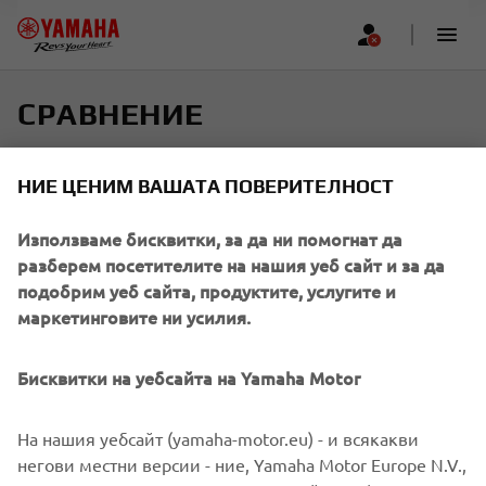
СРАВНЕНИЕ
Изберете до четири модела и намерете перфектната
НИЕ ЦЕНИМ ВАШАТА ПОВЕРИТЕЛНОСТ
си разходка
Използваме бисквитки, за да ни помогнат да
Превъртете хоризонтално, за да видите повече
разберем посетителите на нашия уеб сайт и за да
подобрим уеб сайта, продуктите, услугите и
маркетинговите ни усилия.
Add new
Бисквитки на уебсайта на Yamaha Motor
На нашия уебсайт (yamaha-motor.eu) - и всякакви
негови местни версии - ние, Yamaha Motor Europe N.V.,