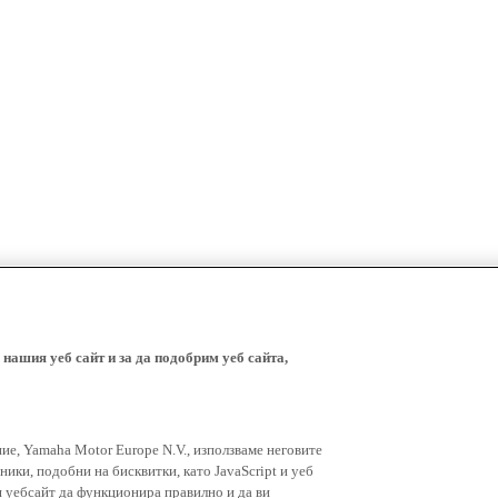
 нашия уеб сайт и за да подобрим уеб сайта,
ние, Yamaha Motor Europe N.V., използваме неговите
ники, подобни на бисквитки, като JavaScript и уеб
я уебсайт да функционира правилно и да ви