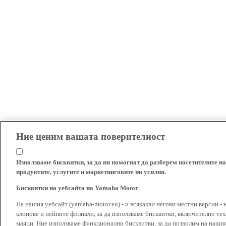
Ние ценим вашата поверителност
Използваме бисквитки, за да ни помогнат да разберем посетителите на
продуктите, услугите и маркетинговите ни усилия.
Бисквитки на уебсайта на Yamaha Motor
На нашия уебсайт (yamaha-motor.eu) - и всякакви негови местни версии - 
клонове и нейните филиали, за да използваме бисквитки, включително тех
маяци. Ние използваме функционални бисквитки, за да позволим на наши