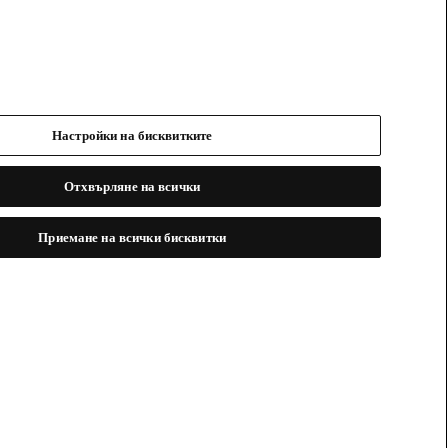
Настройки на бисквитките
Отхвърляне на всички
Приемане на всички бисквитки