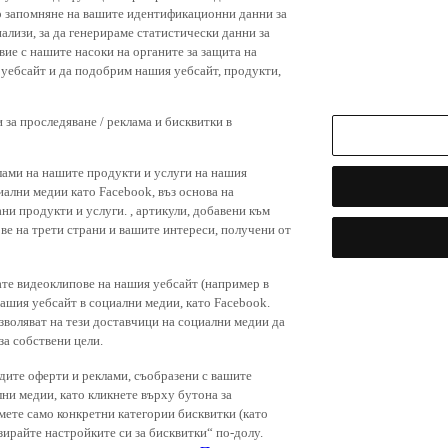
р запомняне на вашите идентификационни данни за
ализи, за да генерираме статистически данни за
вие с нашите насоки на органите за защита на
я уебсайт и да подобрим нашия уебсайт, продукти,
 за проследяване / реклама и бисквитки в
лами на нашите продукти и услуги на нашия
иални медии като Facebook, въз основа на
ни продукти и услуги. , артикули, добавени към
ове на трети страни и вашите интереси, получени от
ате видеоклипове на нашия уебсайт (например в
нашия уебсайт в социални медии, като Facebook.
зволяват на тези доставчици на социални медии да
за собствени цели.
дите оферти и реклами, съобразени с вашите
лни медии, като кликнете върху бутона за
емете само конкретни категории бисквитки (като
зирайте настройките си за бисквитки“ по-долу.