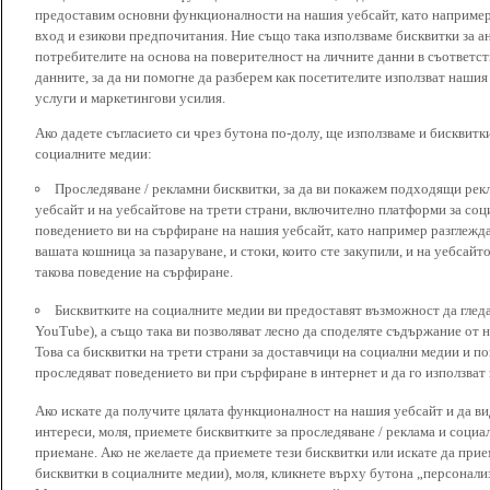
предоставим основни функционалности на нашия уебсайт, като наприме
вход и езикови предпочитания. Ние също така използваме бисквитки за ан
потребителите на основа на поверителност на личните данни в съответст
данните, за да ни помогне да разберем как посетителите използват наши
услуги и маркетингови усилия.
Ако дадете съгласието си чрез бутона по-долу, ще използваме и бисквитки
социалните медии:
Проследяване / рекламни бисквитки, за да ви покажем подходящи рек
уебсайт и на уебсайтове на трети страни, включително платформи за соц
поведението ви на сърфиране на нашия уебсайт, като например разглежда
вашата кошница за пазаруване, и стоки, които сте закупили, и на уебсайт
такова поведение на сърфиране.
Бисквитките на социалните медии ви предоставят възможност да глед
YouTube), а също така ви позволяват лесно да споделяте съдържание от 
Това са бисквитки на трети страни за доставчици на социални медии и по
проследяват поведението ви при сърфиране в интернет и да го използват 
Ако искате да получите цялата функционалност на нашия уебсайт и да ви
интереси, моля, приемете бисквитките за проследяване / реклама и социа
приемане. Ако не желаете да приемете тези бисквитки или искате да при
бисквитки в социалните медии), моля, кликнете върху бутона „персонали