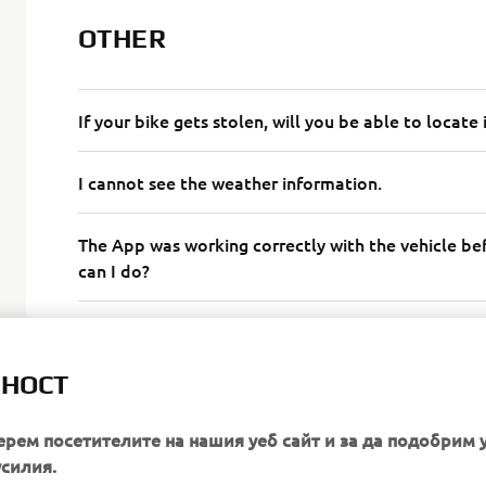
OTHER
If your bike gets stolen, will you be able to locate 
I cannot see the weather information.
The App was working correctly with the vehicle be
can I do?
Is it necessary to have a mobile Internet connectio
ЛНОСТ
ерем посетителите на нашия уеб сайт и за да подобрим 
усилия.