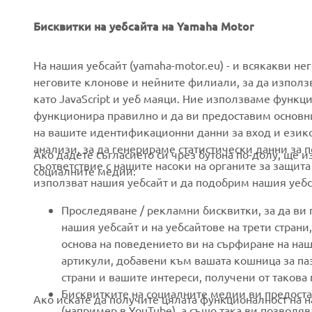
Бисквитки на уебсайта на Yamaha Motor
CORPORATE
FOR BUSINESS
На нашия уебсайт (yamaha-motor.eu) - и всякакви не
неговите клонове и нейните филиали, за да използ
като JavaScript и уеб маяци. Ние използваме функц
About us
eBike systems
функционира правилно и да ви предоставим основн
News
Authorities
на вашите идентификационни данни за вход и език
анализи, за да генерираме статистически данни за 
Events
Golfcourses
Ако дадете съгласието си чрез бутона по-долу, ще 
съответствие с нашите насоки на органите за защита
социалните медии:
Press
First responders
използват нашия уебсайт и да подобрим нашия уебса
Brochures
Driving schools
Проследяване / рекламни бисквитки, за да ви
Working at Yamaha
Robotics
нашия уебсайт и на уебсайтове на трети стран
основа на поведението ви на сърфиране на наш
Become a Dealer
Partnerships
артикули, добавени към вашата кошница за паза
Human Rights Policy
Technical information for
страни и вашите интереси, получени от такова
independent dealers
Бисквитките на социалните медии ви предоста
Ако искате да получите цялата функционалност на н
Sustainability Basic Policy
(например в YouTube), а също така ви позволя