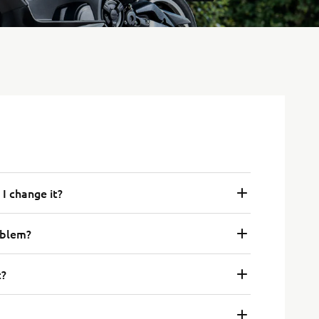
I change it?
oblem?
t?