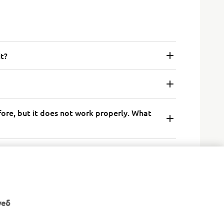
it?
fore, but it does not work properly. What
n to use the navigation?
уеб