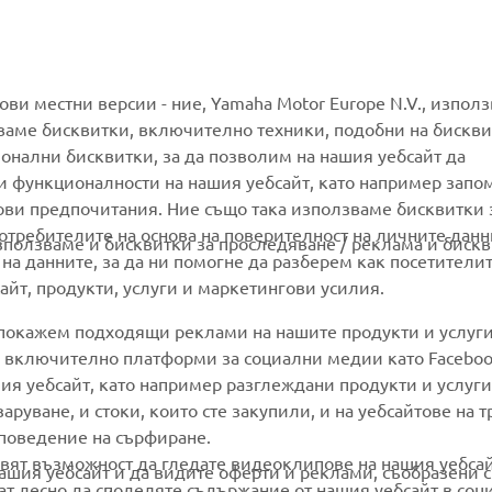
MORE YAMAHA
SUPPORT
гови местни версии - ние, Yamaha Motor Europe N.V., изпол
ваме бисквитки, включително техники, подобни на бискви
ионални бисквитки, за да позволим на нашия уебсайт да
MyYamaha
Parts Catalogue
и функционалности на нашия уебсайт, като например запо
Yamaha Music
Book Maintenance
ови предпочитания. Ние също така използваме бисквитки 
потребителите на основа на поверителност на личните данн
Yamaha Racing
Dealer locator
използваме и бисквитки за проследяване / реклама и бискв
 на данните, за да ни помогне да разберем как посетители
Yamaha Motor Global
Management of Waste
йт, продукти, услуги и маркетингови усилия.
Batteries
Mobile Apps
 покажем подходящи реклами на нашите продукти и услуги
и, включително платформи за социални медии като Faceboo
ия уебсайт, като например разглеждани продукти и услуги.
руване, и стоки, които сте закупили, и на уебсайтове на т
 поведение на сърфиране.
вят възможност да гледате видеоклипове на нашия уебса
ашия уебсайт и да видите оферти и реклами, съобразени с
ват лесно да споделяте съдържание от нашия уебсайт в соц