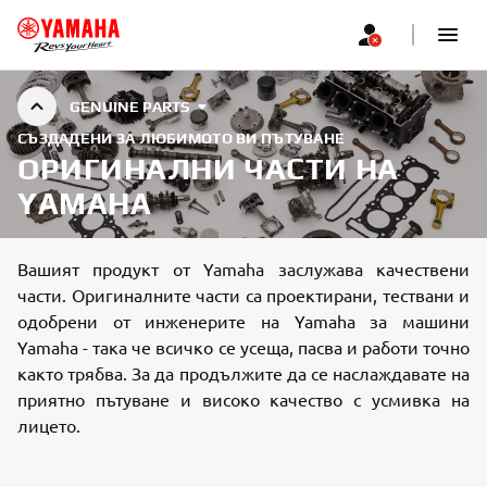
GENUINE PARTS
СЪЗДАДЕНИ ЗА ЛЮБИМОТО ВИ ПЪТУВАНЕ
ОРИГИНАЛНИ ЧАСТИ НА
YAMAHA
Вашият продукт от Yamaha заслужава качествени
части. Оригиналните части са проектирани, тествани и
одобрени от инженерите на Yamaha за машини
Yamaha - така че всичко се усеща, пасва и работи точно
както трябва. За да продължите да се наслаждавате на
приятно пътуване и високо качество с усмивка на
лицето.