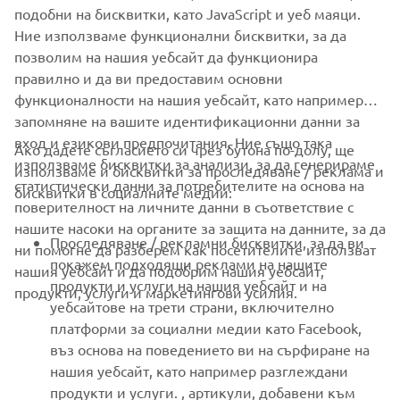
да се запази заводското качество и да се
подобни на бисквитки, като JavaScript и уеб маяци.
поддържа висока стойност при препродажба.
Ние използваме функционални бисквитки, за да
позволим на нашия уебсайт да функционира
правилно и да ви предоставим основни
функционалности на нашия уебсайт, като например
запомняне на вашите идентификационни данни за
вход и езикови предпочитания. Ние също така
Ако дадете съгласието си чрез бутона по-долу, ще
CORPORATE
използваме бисквитки за анализи, за да генерираме
използваме и бисквитки за проследяване / реклама и
статистически данни за потребителите на основа на
бисквитки в социалните медии:
поверителност на личните данни в съответствие с
FOR BUSINESS
нашите насоки на органите за защита на данните, за да
Проследяване / рекламни бисквитки, за да ви
ни помогне да разберем как посетителите използват
MORE YAMAHA
покажем подходящи реклами на нашите
нашия уебсайт и да подобрим нашия уебсайт,
продукти и услуги на нашия уебсайт и на
продукти, услуги и маркетингови усилия.
уебсайтове на трети страни, включително
SUPPORT
платформи за социални медии като Facebook,
въз основа на поведението ви на сърфиране на
нашия уебсайт, като например разглеждани
НОВИНАРСКИ БЮЛЕТИН
продукти и услуги. , артикули, добавени към