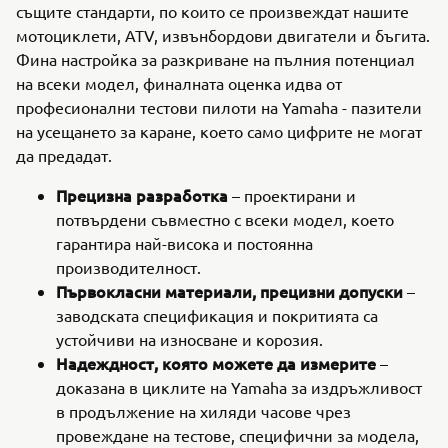
същите стандарти, по които се произвеждат нашите
мотоциклети, ATV, извънбордови двигатели и бъгита.
Фина настройка за разкриване на пълния потенциал
на всеки модел, финалната оценка идва от
професионални тестови пилоти на Yamaha - пазители
на усещането за каране, което само цифрите не могат
да предадат.
Прецизна разработка
– проектирани и
потвърдени съвместно с всеки модел, което
гарантира най-висока и постоянна
производителност.
Първокласни материали, прецизни допуски
–
заводската спецификация и покритията са
устойчиви на износване и корозия.
Надеждност, която можете да измерите
–
доказана в циклите на Yamaha за издръжливост
в продължение на хиляди часове чрез
провеждане на тестове, специфични за модела,