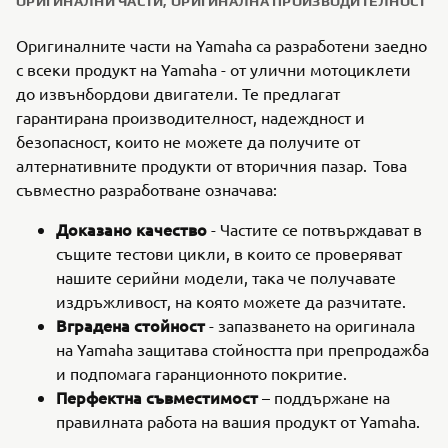
ОРИГИНАЛНИ ЧАСТИ, ОРИГИНАЛНА ПРОИЗВОДИТЕЛНОСТ
Оригиналните части на Yamaha са разработени заедно
с всеки продукт на Yamaha - от улични мотоциклети
до извънбордови двигатели. Те предлагат
гарантирана производителност, надеждност и
безопасност, които не можете да получите от
алтернативните продукти от вторичния пазар. Това
съвместно разработване означава:
Доказано качество
- Частите се потвърждават в
същите тестови цикли, в които се проверяват
нашите серийни модели, така че получавате
издръжливост, на която можете да разчитате.
Вградена стойност
- запазването на оригинала
на Yamaha защитава стойността при препродажба
и подпомага гаранционното покритие.
Перфектна съвместимост
– поддържане на
правилната работа на вашия продукт от Yamaha.