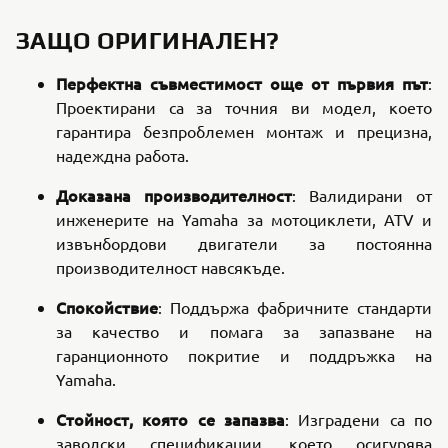
ЗАЩО ОРИГИНАЛЕН?
Перфектна съвместимост още от първия път
:
Проектирани са за точния ви модел, което
гарантира безпроблемен монтаж и прецизна,
надеждна работа.
Доказана производителност
: Валидирани от
инженерите на Yamaha за мотоциклети, ATV и
извънбордови двигатели за постоянна
производителност навсякъде.
Спокойствие
: Поддържа фабричните стандарти
за качество и помага за запазване на
гаранционното покритие и поддръжка на
Yamaha.
Стойност, която се запазва
: Изградени са по
заводски спецификации, което осигурява