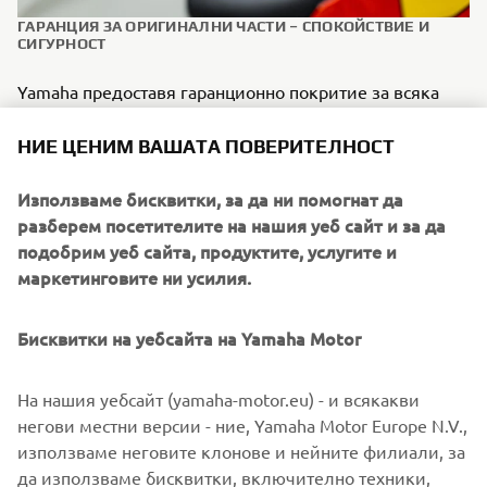
ГАРАНЦИЯ ЗА ОРИГИНАЛНИ ЧАСТИ – СПОКОЙСТВИЕ И
СИГУРНОСТ
Yamaha предоставя гаранционно покритие за всяка
оригинална част, така че поддържането на машината
ви в оригиналния вид я пази и гарантира нейното
НИЕ ЦЕНИМ ВАШАТА ПОВЕРИТЕЛНОСТ
надеждно функциониране.
Използваме бисквитки, за да ни помогнат да
Фабрична защита
- Само оригиналните части на
разберем посетителите на нашия уеб сайт и за да
Yamaha, произведени от Yamaha за Yamaha,
подобрим уеб сайта, продуктите, услугите и
осигуряват качество на фабрично ниво, защита и
маркетинговите ни усилия.
безпроблемна гаранционна поддръжка от вашия
оторизиран дилър.
Бисквитки на уебсайта на Yamaha Motor
Перфектна съвместимост
– проектирани от
Yamaha за машини Yamaha, оригиналните части
отговарят на заводските допуски и работят точно
На нашия уебсайт (yamaha-motor.eu) - и всякакви
по предназначение.
негови местни версии - ние, Yamaha Motor Europe N.V.,
Дълготрайна стойност
- Оригиналните части
използваме неговите клонове и нейните филиали, за
помагат да се поддържа гаранцията на Yamaha,
да използваме бисквитки, включително техники,