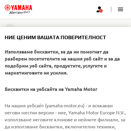
CORPORATE
НИЕ ЦЕНИМ ВАШАТА ПОВЕРИТЕЛНОСТ
Използваме бисквитки, за да ни помогнат да
FOR BUSINESS
разберем посетителите на нашия уеб сайт и за да
подобрим уеб сайта, продуктите, услугите и
MORE YAMAHA
маркетинговите ни усилия.
SUPPORT
Бисквитки на уебсайта на Yamaha Motor
На нашия уебсайт (yamaha-motor.eu) - и всякакви
НОВИНАРСКИ БЮЛЕТИН
негови местни версии - ние, Yamaha Motor Europe N.V.,
използваме неговите клонове и нейните филиали, за
Бъдете първите, които ще научат за най-новите оферти,
специални събития, нови модели и много други
да използваме бисквитки, включително техники,