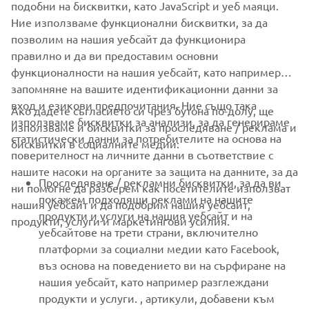
подобни на бисквитки, като JavaScript и уеб маяци.
Ние използваме функционални бисквитки, за да
позволим на нашия уебсайт да функционира
правилно и да ви предоставим основни
АБОНИРАНЕ
функционалности на нашия уебсайт, като например
запомняне на вашите идентификационни данни за
Прочетете нашата Политика за поверителност, за да научите
вход и езикови предпочитания. Ние също така
как обработваме вашите лични данни:
Политика за защита на
Ако дадете съгласието си чрез бутона по-долу, ще
използваме бисквитки за анализи, за да генерираме
личните данни
използваме и бисквитки за проследяване / реклама и
статистически данни за потребителите на основа на
бисквитки в социалните медии:
поверителност на личните данни в съответствие с
Bulgaria (Bulgarian)
нашите насоки на органите за защита на данните, за да
Проследяване / рекламни бисквитки, за да ви
ни помогне да разберем как посетителите използват
покажем подходящи реклами на нашите
нашия уебсайт и да подобрим нашия уебсайт,
продукти и услуги на нашия уебсайт и на
продукти, услуги и маркетингови усилия.
уебсайтове на трети страни, включително
© Copyright - 2026 Yamaha Motor Europe N.V. - All Rights
платформи за социални медии като Facebook,
Reserved
въз основа на поведението ви на сърфиране на
нашия уебсайт, като например разглеждани
продукти и услуги. , артикули, добавени към
Privacy Policy
Cookies
Legal statement