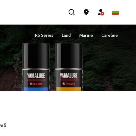
RS Series
Land
Marine
Careline
уеб