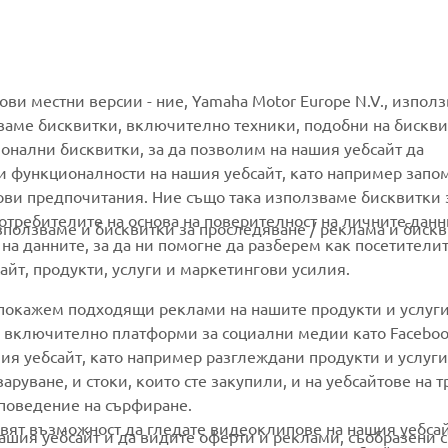
MORE YAMAHA
SUPPORT
гови местни версии - ние, Yamaha Motor Europe N.V., изпол
ваме бисквитки, включително техники, подобни на бискви
ионални бисквитки, за да позволим на нашия уебсайт да
MyYamaha
Parts Catalogue
и функционалности на нашия уебсайт, като например запо
Yamaha Music
Book Maintenance
ови предпочитания. Ние също така използваме бисквитки 
потребителите на основа на поверителност на личните данн
Yamaha Racing
Dealer locator
използваме и бисквитки за проследяване / реклама и бискв
 на данните, за да ни помогне да разберем как посетители
Yamaha Motor Global
Management of Waste
йт, продукти, услуги и маркетингови усилия.
Batteries
Mobile Apps
 покажем подходящи реклами на нашите продукти и услуги
и, включително платформи за социални медии като Faceboo
ия уебсайт, като например разглеждани продукти и услуги.
руване, и стоки, които сте закупили, и на уебсайтове на т
 поведение на сърфиране.
вят възможност да гледате видеоклипове на нашия уебса
ашия уебсайт и да видите оферти и реклами, съобразени с