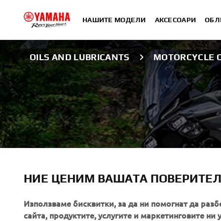
НАШИТЕ МОДЕЛИ
АКСЕСОАРИ
ОБЛ
OILS AND LUBRICANTS
MOTORCYCLE C
YAMALUBE CARELINE
MOTORCYCLE CL
НИЕ ЦЕНИМ ВАШАТА ПОВЕРИТЕ
PROTECTION
Използваме бисквитки, за да ни помогнат да разб
сайта, продуктите, услугите и маркетинговите ни 