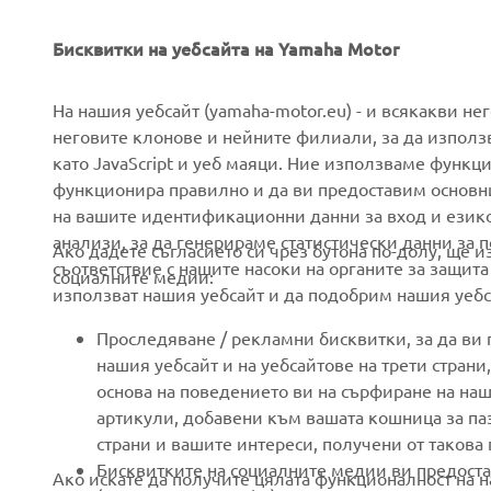
Бисквитки на уебсайта на Yamaha Motor
CORPORATE
FOR BUSINESS
На нашия уебсайт (yamaha-motor.eu) - и всякакви не
неговите клонове и нейните филиали, за да използ
като JavaScript и уеб маяци. Ние използваме функц
About us
eBike systems
функционира правилно и да ви предоставим основн
News
Authorities
на вашите идентификационни данни за вход и език
анализи, за да генерираме статистически данни за 
Events
Golfcourses
Ако дадете съгласието си чрез бутона по-долу, ще 
съответствие с нашите насоки на органите за защита
социалните медии:
Press
First responders
използват нашия уебсайт и да подобрим нашия уебса
Brochures
Driving schools
Проследяване / рекламни бисквитки, за да ви
Working at Yamaha
Robotics
нашия уебсайт и на уебсайтове на трети стран
основа на поведението ви на сърфиране на наш
Become a Dealer
Partnerships
артикули, добавени към вашата кошница за паза
Human Rights Policy
Technical information for
страни и вашите интереси, получени от такова
independent dealers
Бисквитките на социалните медии ви предоста
Ако искате да получите цялата функционалност на н
Sustainability Basic Policy