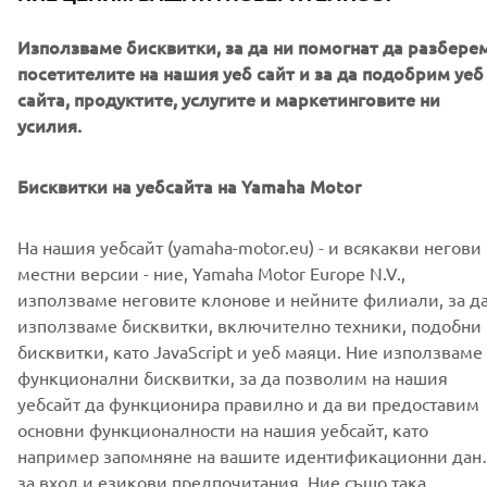
Използваме бисквитки, за да ни помогнат да разбере
посетителите на нашия уеб сайт и за да подобрим уеб
сайта, продуктите, услугите и маркетинговите ни
CORPORATE
усилия.
FOR BUSINESS
Бисквитки на уебсайта на Yamaha Motor
MORE YAMAHA
На нашия уебсайт (yamaha-motor.eu) - и всякакви негови
местни версии - ние, Yamaha Motor Europe N.V.,
използваме неговите клонове и нейните филиали, за д
SUPPORT
използваме бисквитки, включително техники, подобни 
бисквитки, като JavaScript и уеб маяци. Ние използваме
функционални бисквитки, за да позволим на нашия
НОВИНАРСКИ БЮЛЕТИН
уебсайт да функционира правилно и да ви предоставим
основни функционалности на нашия уебсайт, като
Бъдете първите, които ще научат за най-новите оферти,
специални събития, нови модели и много други
например запомняне на вашите идентификационни дан
за вход и езикови предпочитания. Ние също така