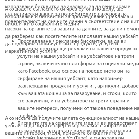
използваме бисквитки за анализи, за да генерираме
Ако дадете съгласието си чрез бутона по-долу, ще
статистически данни за потребителите на основа на
използваме и бисквитки за проследяване / реклама и
поверителност на личните данни в съответствие с нашит
АБОНИРАНЕ
бисквитки в социалните медии:
насоки на органите за защита на данните, за да ни помог
да разберем как посетителите използват нашия уебсайт
Прочетете нашата Политика за поверителност, за да научите
Проследяване / рекламни бисквитки, за да ви
да подобрим нашия уебсайт, продукти, услуги и
как обработваме вашите лични данни:
Политика за защита на
покажем подходящи реклами на нашите продукти 
маркетингови усилия.
личните данни
услуги на нашия уебсайт и на уебсайтове на трети
страни, включително платформи за социални мед
Bulgaria (Bulgarian)
като Facebook, въз основа на поведението ви на
сърфиране на нашия уебсайт, като например
разглеждани продукти и услуги. , артикули, добав
към вашата кошница за пазаруване, и стоки, които
сте закупили, и на уебсайтове на трети страни и
© Copyright - 2026 Yamaha Motor Europe N.V. - All Rights
вашите интереси, получени от такова поведение н
Reserved
сърфиране.
Ако искате да получите цялата функционалност на наши
Бисквитките на социалните медии ви предоставят
уебсайт и да видите оферти и реклами, съобразени с
възможност да гледате видеоклипове на нашия
Privacy Policy
Cookies
Legal statement
вашите интереси, моля, приемете бисквитките за
уебсайт (например в YouTube), а също така ви