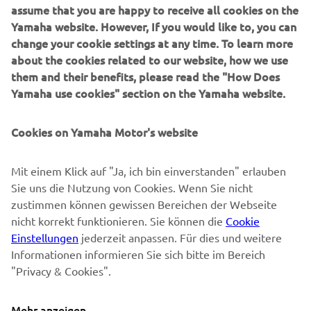
B2B
assume that you are happy to receive all cookies on the
Yamaha website. However, If you would like to, you can
MEHR YAMAHA
change your cookie settings at any time. To learn more
about the cookies related to our website, how we use
them and their benefits, please read the "How Does
SUPPORT
Yamaha use cookies" section on the Yamaha website.
NEWSLETTER
Cookies on Yamaha Motor's website
Erfahre als Erster von den neuesten Angeboten,
Mit einem Klick auf "Ja, ich bin einverstanden" erlauben
Sonderveranstaltungen, Neuerscheinungen und vielem mehr.
Sie uns die Nutzung von Cookies. Wenn Sie nicht
zustimmen können gewissen Bereichen der Webseite
nicht korrekt funktionieren. Sie können die
Cookie
Einstellungen
jederzeit anpassen. Für dies und weitere
ABONNIEREN
Informationen informieren Sie sich bitte im Bereich
"Privacy & Cookies".
Lesen Sie unsere Datenschutzrichtlinie, um zu erfahren, wie wir
Ihre persönlichen Daten verarbeiten:
Datenschutzerklärung
Mehr anzeigen