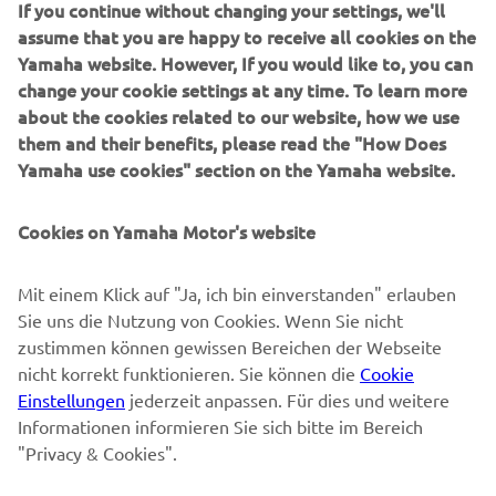
If you continue without changing your settings, we'll
B2B
assume that you are happy to receive all cookies on the
Yamaha website. However, If you would like to, you can
MEHR YAMAHA
change your cookie settings at any time. To learn more
about the cookies related to our website, how we use
them and their benefits, please read the "How Does
SUPPORT
Yamaha use cookies" section on the Yamaha website.
NEWSLETTER
Cookies on Yamaha Motor's website
Erfahre als Erster von den neuesten Angeboten,
Mit einem Klick auf "Ja, ich bin einverstanden" erlauben
Sonderveranstaltungen, Neuerscheinungen und vielem mehr.
Sie uns die Nutzung von Cookies. Wenn Sie nicht
zustimmen können gewissen Bereichen der Webseite
nicht korrekt funktionieren. Sie können die
Cookie
Einstellungen
jederzeit anpassen. Für dies und weitere
ABONNIEREN
Informationen informieren Sie sich bitte im Bereich
"Privacy & Cookies".
Lesen Sie unsere Datenschutzrichtlinie, um zu erfahren, wie wir
Ihre persönlichen Daten verarbeiten:
Datenschutzerklärung