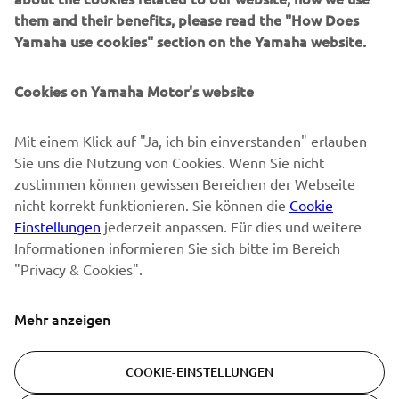
them and their benefits, please read the "How Does
NEWSLETTER
Yamaha use cookies" section on the Yamaha website.
Erfahre als Erster von den neuesten Angeboten,
Sonderveranstaltungen, Neuerscheinungen und vielem mehr.
Cookies on Yamaha Motor's website
Mit einem Klick auf "Ja, ich bin einverstanden" erlauben
Sie uns die Nutzung von Cookies. Wenn Sie nicht
ABONNIEREN
zustimmen können gewissen Bereichen der Webseite
nicht korrekt funktionieren. Sie können die
Cookie
Lesen Sie unsere Datenschutzrichtlinie, um zu erfahren, wie wir
Einstellungen
jederzeit anpassen. Für dies und weitere
Ihre persönlichen Daten verarbeiten:
Datenschutzerklärung
Informationen informieren Sie sich bitte im Bereich
"Privacy & Cookies".
Switzerland (German)
Mehr anzeigen
COOKIE-EINSTELLUNGEN