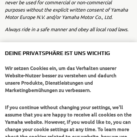
never be used for commercial or non-commercial
purposes without the explicit written consent of Yamaha
Motor Europe N.V. and/or Yamaha Motor Co., Ltd.
Always ride in a safe manner and obey all local road laws.
DEINE PRIVATSPHÄRE IST UNS WICHTIG
Wir setzen Cookies ein, um das Verhalten unserer
UNTERNEHMEN
Website-Nutzer besser zu verstehen und dadurch
unsere Produkte, Dienstleistungen und
Marketingbemühungen zu verbessern.
B2B
If you continue without changing your settings, we'll
MEHR YAMAHA
assume that you are happy to receive all cookies on the
Yamaha website. However, If you would like to, you can
SUPPORT
change your cookie settings at any time. To learn more
about the cookies related to our website, how we use