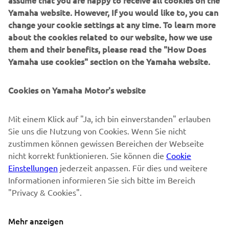
assume that you are happy to receive all cookies on the
Yamaha website. However, If you would like to, you can
SUPPORT
change your cookie settings at any time. To learn more
about the cookies related to our website, how we use
them and their benefits, please read the "How Does
NEWSLETTER
Yamaha use cookies" section on the Yamaha website.
Erfahre als Erster von den neuesten Angeboten,
Sonderveranstaltungen, Neuerscheinungen und vielem mehr.
Cookies on Yamaha Motor's website
Mit einem Klick auf "Ja, ich bin einverstanden" erlauben
Sie uns die Nutzung von Cookies. Wenn Sie nicht
ABONNIEREN
zustimmen können gewissen Bereichen der Webseite
nicht korrekt funktionieren. Sie können die
Cookie
Lesen Sie unsere Datenschutzrichtlinie, um zu erfahren, wie wir
Einstellungen
jederzeit anpassen. Für dies und weitere
Ihre persönlichen Daten verarbeiten:
Datenschutzerklärung
Informationen informieren Sie sich bitte im Bereich
"Privacy & Cookies".
Switzerland (German)
Mehr anzeigen