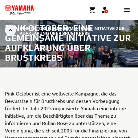
PINK OCTOBER: EINE
PINK OCTOBER: EINE GEMEINSAME INITIATIVE ZUR
AUFKLÄRUNG ÜBER BRUSTKREBS
GEMEINSAME INITIATIVE ZUR
AUFKLÄRUNG ÜBER
BRUSTKREBS
Pink October ist eine weltweite Kampagne, die das
Bewusstsein für Brustkrebs und dessen Vorbeugung
fördert. Im Jahr 2025 organisierte Yamaha eine interne
Initiative, um die Beschäftigten über das Thema zu
informieren und Ruban Rose zu unterstützen, eine
Vereinigung, die sich seit 2003 für die Finanzierung von
Vorsorgeprogrammen und Forschungsprojekten einsetzt.