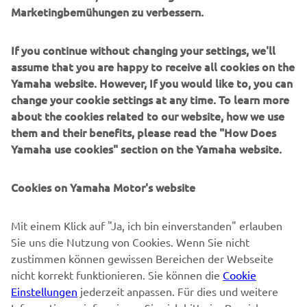
Marketingbemühungen zu verbessern.
UNTERNEHMEN
If you continue without changing your settings, we'll
B2B
assume that you are happy to receive all cookies on the
Yamaha website. However, If you would like to, you can
MEHR YAMAHA
change your cookie settings at any time. To learn more
about the cookies related to our website, how we use
SUPPORT
them and their benefits, please read the "How Does
Yamaha use cookies" section on the Yamaha website.
NEWSLETTER
Cookies on Yamaha Motor's website
Erfahre als Erster von den neuesten Angeboten,
Sonderveranstaltungen, Neuerscheinungen und vielem mehr.
Mit einem Klick auf "Ja, ich bin einverstanden" erlauben
Sie uns die Nutzung von Cookies. Wenn Sie nicht
zustimmen können gewissen Bereichen der Webseite
nicht korrekt funktionieren. Sie können die
Cookie
ABONNIEREN
Einstellungen
jederzeit anpassen. Für dies und weitere
Informationen informieren Sie sich bitte im Bereich