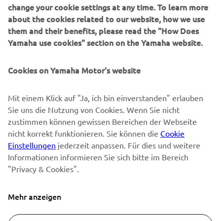
SUPPORT
change your cookie settings at any time. To learn more
about the cookies related to our website, how we use
them and their benefits, please read the "How Does
NEWSLETTER
Yamaha use cookies" section on the Yamaha website.
Erfahre als Erster von den neuesten Angeboten,
Sonderveranstaltungen, Neuerscheinungen und vielem mehr.
Cookies on Yamaha Motor's website
Mit einem Klick auf "Ja, ich bin einverstanden" erlauben
Sie uns die Nutzung von Cookies. Wenn Sie nicht
ABONNIEREN
zustimmen können gewissen Bereichen der Webseite
nicht korrekt funktionieren. Sie können die
Cookie
Lesen Sie unsere Datenschutzrichtlinie, um zu erfahren, wie wir
Einstellungen
jederzeit anpassen. Für dies und weitere
Ihre persönlichen Daten verarbeiten:
Datenschutzerklärung
Informationen informieren Sie sich bitte im Bereich
"Privacy & Cookies".
Switzerland (German)
Mehr anzeigen