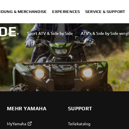
IDUNG & MERCHANDISE
EXPERIENCES
SERVICE & SUPPORT
IDE
Leisure
Sport ATV & Side by Side
ATV's & Side by Side verg
MEHR YAMAHA
SUPPORT
MyYamaha
Teilekatalog