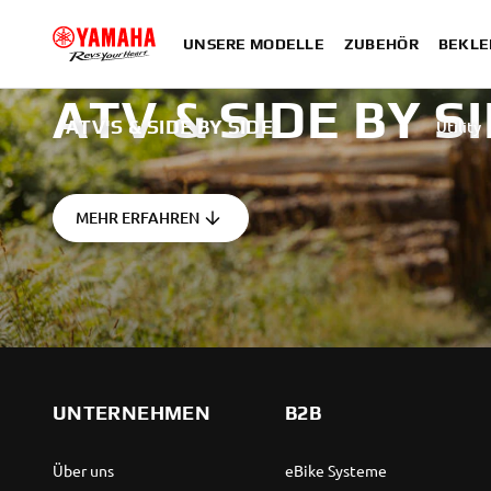
UNSERE MODELLE
ZUBEHÖR
BEKLE
ATV & SIDE BY S
ATV'S & SIDE BY SIDE
Utility
MEHR ERFAHREN
UNTERNEHMEN
B2B
Über uns
eBike Systeme