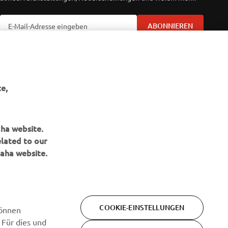
ABONNIEREN
Lesen Sie unsere Datenschutzrichtlinie, um zu erfahren, wie wir
Ihre persönlichen Daten verarbeiten:
Datenschutzerklärung
e,
aha website.
elated to our
aha website.
COOKIE-EINSTELLUNGEN
können
Bedingungen
 Für dies und
Datenschutzerklärung
Cookies
und