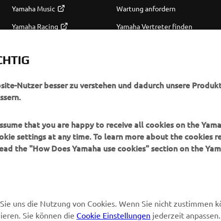
Yamaha Music
Wartung anfordern
Yamaha Racing
Yamaha Vertreter finden
Yamaha Motor Global
Umgang mit Altbatterien
CHTIG
Mobile Anwendungen
bsite-Nutzer besser zu verstehen und dadurch unsere Produkt
ssern.
 assume that you are happy to receive all cookies on the Yam
okie settings at any time. To learn more about the cookies r
 read the "How Does Yamaha use cookies" section on the Yam
en Sie uns die Nutzung von Cookies. Wenn Sie nicht zustimmen 
ieren. Sie können die
© Copyright - 2026 Yamaha Motor Europe N.V. - All Rights Reserved
Cookie Einstellungen
jederzeit anpassen.