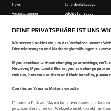
News
Behördenfahrzeuge
Veranstaltungen
Leichte Fahrzeuge
Press
Ersthelferinnen und
Ersthelfer
DEINE PRIVATSPHÄRE IST UNS WI
Broschüren
Fahrschulen
Jobs & Karriere
Wir setzen Cookies ein, um das Verhalten unserer We
Robotics
Dienstleistungen und Marketingbemühungen zu verbe
Händler werden
Partnerschaften
Menschenrechtsrichtlinie
If you continue without changing your settings, we'll
Technische Informationen
Grundlegende
However, If you would like to, you can change your co
für unabhängige Partner
Nachhaltigkeitsrichtlinie
website, how we use them and their benefits, please
Yamalube Safety Data
Whistleblower-Kanal
Sheets
Cookies on Yamaha Motor's website
Mit einem Klick auf "Ja, ich bin einverstanden" erlaub
Switzerland (German)
gewissen Bereichen der Webseite nicht korrekt funktion