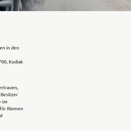
en in den
700, Kodiak
ertrauen,
 Besitzer
 sie
 für Riemen
nd