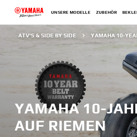
UNSERE MODELLE
ZUBEHÖR
BEKLE
ATV'S & SIDE BY SIDE
YAMAHA 10-YEA
YAMAHA 10-JAH
AUF RIEMEN