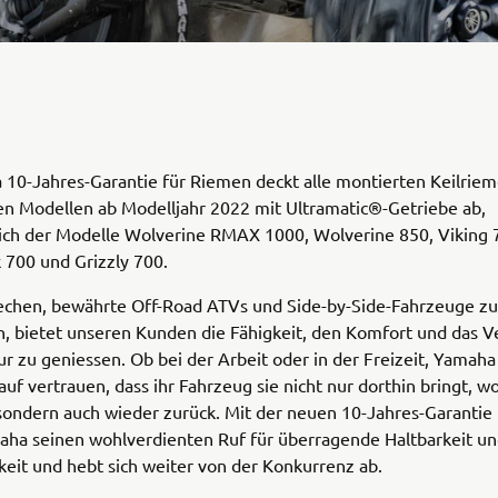
10-Jahres-Garantie für Riemen deckt alle montierten Keilriem
en Modellen ab Modelljahr 2022 mit Ultramatic®-Getriebe ab,
lich der Modelle Wolverine RMAX 1000, Wolverine 850, Viking 
 700 und Grizzly 700.
echen, bewährte Off-Road ATVs und Side-by-Side-Fahrzeuge zu
, bietet unseren Kunden die Fähigkeit, den Komfort und das V
r zu geniessen. Ob bei der Arbeit oder in der Freizeit, Yamaha
uf vertrauen, dass ihr Fahrzeug sie nicht nur dorthin bringt, wo
sondern auch wieder zurück. Mit der neuen 10-Jahres-Garantie
maha seinen wohlverdienten Ruf für überragende Haltbarkeit u
keit und hebt sich weiter von der Konkurrenz ab.