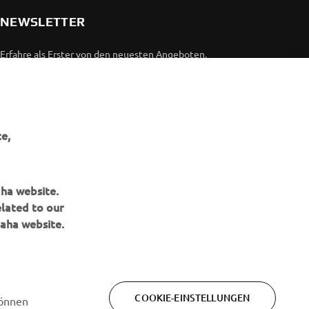
NEWSLETTER
Erfahre als Erster von den neuesten Angeboten,
Sonderveranstaltungen, Neuerscheinungen und vielem mehr.
ABONNIEREN
e,
Lesen Sie unsere Datenschutzrichtlinie, um zu erfahren, wie wir
Ihre persönlichen Daten verarbeiten:
Datenschutzerklärung
aha website.
elated to our
aha website.
COOKIE-EINSTELLUNGEN
können