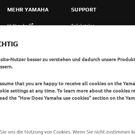
MEHR YAMAHA
SUPPORT
MyYamaha
Teilekatalog
Yamaha Music
Wartung anfordern
CHTIG
Yamaha Racing
Yamaha Vertreter finden
Yamaha Motor Global
Umgang mit Altbatterien
bsite-Nutzer besser zu verstehen und dadurch unsere Produkt
ssern.
Mobile Anwendungen
 assume that you are happy to receive all cookies on the Yam
okie settings at any time. To learn more about the cookies r
 read the "How Does Yamaha use cookies" section on the Yam
en Sie uns die Nutzung von Cookies. Wenn Sie nicht zustimmen 