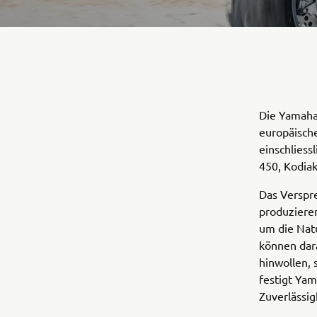
Die Yamaha 
europäisch
einschliess
450, Kodiak
Das Verspr
produzieren
um die Natu
können dara
hinwollen, 
festigt Ya
Zuverlässig