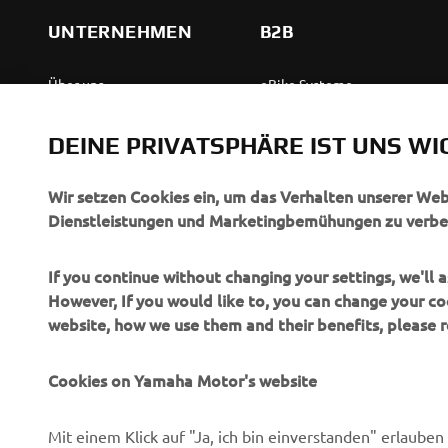
UNTERNEHMEN
B2B
Über uns
eBike Systeme
News
Behördenfahrzeuge
DEINE PRIVATSPHÄRE IST UNS WI
Veranstaltungen
Leichte Fahrzeuge
Press
Ersthelferinnen und
Wir setzen Cookies ein, um das Verhalten unserer We
Ersthelfer
Dienstleistungen und Marketingbemühungen zu verbe
Broschüren
Fahrschulen
Jobs & Karriere
If you continue without changing your settings, we'll
Robotics
However, If you would like to, you can change your co
Händler werden
website, how we use them and their benefits, please
Partnerschaften
Menschenrechtsrichtlinie
Technische Informationen
Grundlegende
Cookies on Yamaha Motor's website
für unabhängige Partner
Nachhaltigkeitsrichtlinie
Yamalube Safety Data
Whistleblower-Kanal
Mit einem Klick auf "Ja, ich bin einverstanden" erlaub
Sheets