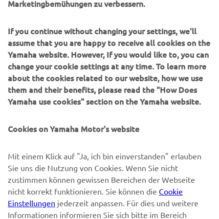
Marketingbemühungen zu verbessern.
B2B
If you continue without changing your settings, we'll
MEHR YAMAHA
assume that you are happy to receive all cookies on the
Yamaha website. However, If you would like to, you can
SUPPORT
change your cookie settings at any time. To learn more
about the cookies related to our website, how we use
them and their benefits, please read the "How Does
NEWSLETTER
Yamaha use cookies" section on the Yamaha website.
Erfahre als Erster von den neuesten Angeboten,
Sonderveranstaltungen, Neuerscheinungen und vielem mehr.
Cookies on Yamaha Motor's website
Mit einem Klick auf "Ja, ich bin einverstanden" erlauben
Sie uns die Nutzung von Cookies. Wenn Sie nicht
ABONNIEREN
zustimmen können gewissen Bereichen der Webseite
nicht korrekt funktionieren. Sie können die
Cookie
Lesen Sie unsere Datenschutzrichtlinie, um zu erfahren, wie wir
Einstellungen
jederzeit anpassen. Für dies und weitere
Ihre persönlichen Daten verarbeiten:
Datenschutzerklärung
Informationen informieren Sie sich bitte im Bereich