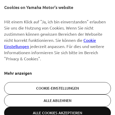
Erfahre als Erster von den neuesten Angeboten,
Sonderveranstaltungen, Neuerscheinungen und vielem mehr.
Cookies on Yamaha Motor's website
Mit einem Klick auf "Ja, ich bin einverstanden" erlauben
Sie uns die Nutzung von Cookies. Wenn Sie nicht
ABONNIEREN
zustimmen können gewissen Bereichen der Webseite
nicht korrekt funktionieren. Sie können die
Cookie
Lesen Sie unsere Datenschutzrichtlinie, um zu erfahren, wie wir
Einstellungen
jederzeit anpassen. Für dies und weitere
Ihre persönlichen Daten verarbeiten:
Datenschutzerklärung
Informationen informieren Sie sich bitte im Bereich
"Privacy & Cookies".
Switzerland (German)
Mehr anzeigen
COOKIE-EINSTELLUNGEN
© Copyright - 2026 Yamaha Motor Europe N.V. - All Rights
ALLE ABLEHNEN
Reserved
ALLE COOKIES AKZEPTIEREN