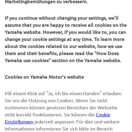
Marketingbemühungen zu verbessern.
B2B
If you continue without changing your settings, we'll
MEHR YAMAHA
assume that you are happy to receive all cookies on the
Yamaha website. However, If you would like to, you can
SUPPORT
change your cookie settings at any time. To learn more
about the cookies related to our website, how we use
them and their benefits, please read the "How Does
NEWSLETTER
Yamaha use cookies" section on the Yamaha website.
Erfahre als Erster von den neuesten Angeboten,
Sonderveranstaltungen, Neuerscheinungen und vielem mehr.
Cookies on Yamaha Motor's website
Mit einem Klick auf "Ja, ich bin einverstanden" erlauben
Sie uns die Nutzung von Cookies. Wenn Sie nicht
ABONNIEREN
zustimmen können gewissen Bereichen der Webseite
nicht korrekt funktionieren. Sie können die
Cookie
Lesen Sie unsere Datenschutzrichtlinie, um zu erfahren, wie wir
Einstellungen
jederzeit anpassen. Für dies und weitere
Ihre persönlichen Daten verarbeiten:
Datenschutzerklärung
Informationen informieren Sie sich bitte im Bereich