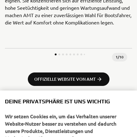
eignen. Sie konzentrieren sich auf effiziente Leistung,
hohe Seetüchtigkeit und geringen Wartungsaufwand und
machen AMT zu einer zuverlässigen Wahl für Bootsfahrer,
die Wert auf Komfort ohne Komplikationen legen.
1
/
10
OFFIZIELLE WEBSITE VON AMT
DEINE PRIVATSPHÄRE IST UNS WICHTIG
Wir setzen Cookies ein, um das Verhalten unserer
UNTERNEHMEN
Website-Nutzer besser zu verstehen und dadurch
unsere Produkte, Dienstleistungen und