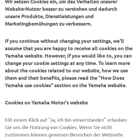
Wir setzen Cookies ein, um das Verhalten unserer
UNTERNEHMEN
Website-Nutzer besser zu verstehen und dadurch
unsere Produkte, Dienstleistungen und
Marketingbemühungen zu verbessern.
B2B
If you continue without changing your settings, we'll
MEHR YAMAHA
assume that you are happy to receive all cookies on the
Yamaha website. However, If you would like to, you can
SUPPORT
change your cookie settings at any time. To learn more
about the cookies related to our website, how we use
them and their benefits, please read the "How Does
NEWSLETTER
Yamaha use cookies" section on the Yamaha website.
Erfahre als Erster von den neuesten Angeboten,
Sonderveranstaltungen, Neuerscheinungen und vielem mehr.
Cookies on Yamaha Motor's website
Mit einem Klick auf "Ja, ich bin einverstanden" erlauben
Sie uns die Nutzung von Cookies. Wenn Sie nicht
ABONNIEREN
zustimmen können gewissen Bereichen der Webseite