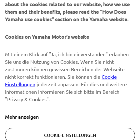
about the cookies related to our website, how we use
them and their benefits, please read the "How Does
NEWSLETTER
Yamaha use cookies" section on the Yamaha website.
Erfahre als Erster von den neuesten Angeboten,
Sonderveranstaltungen, Neuerscheinungen und vielem mehr.
Cookies on Yamaha Motor's website
Mit einem Klick auf "Ja, ich bin einverstanden" erlauben
Sie uns die Nutzung von Cookies. Wenn Sie nicht
ABONNIEREN
zustimmen können gewissen Bereichen der Webseite
nicht korrekt funktionieren. Sie können die
Cookie
Lesen Sie unsere Datenschutzrichtlinie, um zu erfahren, wie wir
Einstellungen
jederzeit anpassen. Für dies und weitere
Ihre persönlichen Daten verarbeiten:
Datenschutzerklärung
Informationen informieren Sie sich bitte im Bereich
"Privacy & Cookies".
Switzerland (German)
Mehr anzeigen
COOKIE-EINSTELLUNGEN