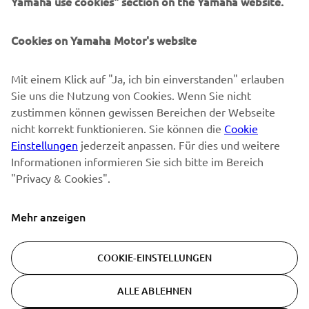
Yamaha use cookies" section on the Yamaha website.
Erfahre als Erster von den neuesten Angeboten,
Sonderveranstaltungen, Neuerscheinungen und vielem mehr.
Cookies on Yamaha Motor's website
Mit einem Klick auf "Ja, ich bin einverstanden" erlauben
ABONNIEREN
Sie uns die Nutzung von Cookies. Wenn Sie nicht
zustimmen können gewissen Bereichen der Webseite
Lesen Sie unsere Datenschutzrichtlinie, um zu erfahren, wie wir
nicht korrekt funktionieren. Sie können die
Cookie
Ihre persönlichen Daten verarbeiten:
Datenschutzerklärung
Einstellungen
jederzeit anpassen. Für dies und weitere
Informationen informieren Sie sich bitte im Bereich
"Privacy & Cookies".
Switzerland (German)
Mehr anzeigen
COOKIE-EINSTELLUNGEN
© Copyright - 2026 Yamaha Motor Europe N.V. - All Rights
Reserved
ALLE ABLEHNEN