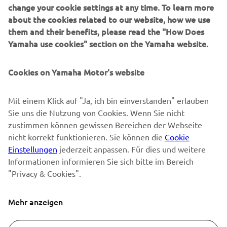
SUPPORT
change your cookie settings at any time. To learn more
about the cookies related to our website, how we use
them and their benefits, please read the "How Does
NEWSLETTER
Yamaha use cookies" section on the Yamaha website.
Erfahre als Erster von den neuesten Angeboten,
Sonderveranstaltungen, Neuerscheinungen und vielem mehr.
Cookies on Yamaha Motor's website
Mit einem Klick auf "Ja, ich bin einverstanden" erlauben
Sie uns die Nutzung von Cookies. Wenn Sie nicht
ABONNIEREN
zustimmen können gewissen Bereichen der Webseite
nicht korrekt funktionieren. Sie können die
Cookie
Lesen Sie unsere Datenschutzrichtlinie, um zu erfahren, wie wir
Einstellungen
jederzeit anpassen. Für dies und weitere
Ihre persönlichen Daten verarbeiten:
Datenschutzerklärung
Informationen informieren Sie sich bitte im Bereich
"Privacy & Cookies".
Switzerland (German)
Mehr anzeigen