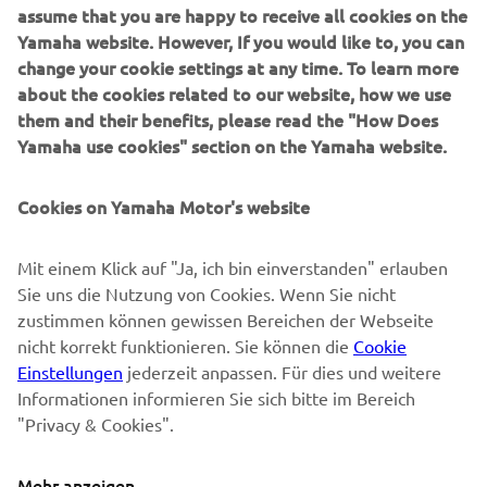
assume that you are happy to receive all cookies on the
Yamaha website. However, If you would like to, you can
SUPPORT
change your cookie settings at any time. To learn more
about the cookies related to our website, how we use
them and their benefits, please read the "How Does
NEWSLETTER
Yamaha use cookies" section on the Yamaha website.
Erfahre als Erster von den neuesten Angeboten,
Sonderveranstaltungen, Neuerscheinungen und vielem mehr.
Cookies on Yamaha Motor's website
Mit einem Klick auf "Ja, ich bin einverstanden" erlauben
Sie uns die Nutzung von Cookies. Wenn Sie nicht
ABONNIEREN
zustimmen können gewissen Bereichen der Webseite
nicht korrekt funktionieren. Sie können die
Cookie
Lesen Sie unsere Datenschutzrichtlinie, um zu erfahren, wie wir
Einstellungen
jederzeit anpassen. Für dies und weitere
Ihre persönlichen Daten verarbeiten:
Datenschutzerklärung
Informationen informieren Sie sich bitte im Bereich
"Privacy & Cookies".
Switzerland (German)
Mehr anzeigen