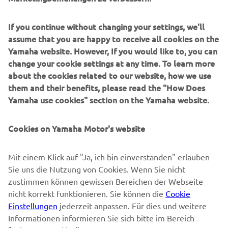
B2B
If you continue without changing your settings, we'll
assume that you are happy to receive all cookies on the
MEHR YAMAHA
Yamaha website. However, If you would like to, you can
change your cookie settings at any time. To learn more
about the cookies related to our website, how we use
SUPPORT
them and their benefits, please read the "How Does
Yamaha use cookies" section on the Yamaha website.
NEWSLETTER
Cookies on Yamaha Motor's website
Erfahre als Erster von den neuesten Angeboten,
Sonderveranstaltungen, Neuerscheinungen und vielem mehr.
Mit einem Klick auf "Ja, ich bin einverstanden" erlauben
Sie uns die Nutzung von Cookies. Wenn Sie nicht
zustimmen können gewissen Bereichen der Webseite
nicht korrekt funktionieren. Sie können die
Cookie
ABONNIEREN
Einstellungen
jederzeit anpassen. Für dies und weitere
Informationen informieren Sie sich bitte im Bereich
Lesen Sie unsere Datenschutzrichtlinie, um zu erfahren, wie wir
"Privacy & Cookies".
Ihre persönlichen Daten verarbeiten:
Datenschutzerklärung