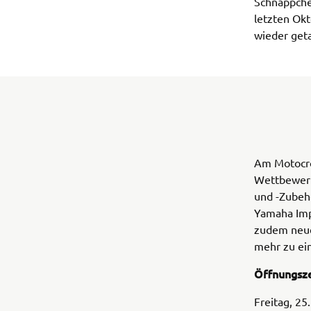
Schnäppche
letzten Ok
wieder geta
Am Motocros
Wettbewerb
und -Zubehö
Yamaha Imp
zudem neue 
mehr zu ei
Öffnungsz
Freitag, 25