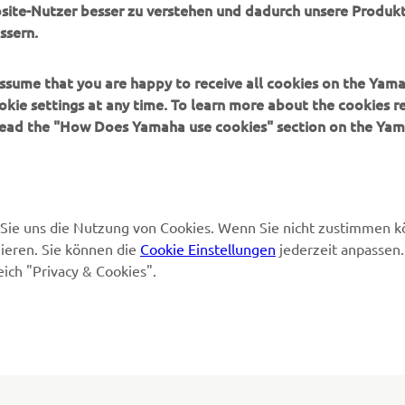
bsite-Nutzer besser zu verstehen und dadurch unsere Produkt
Yamaha Music
Wartung anfordern
ssern.
Yamaha Racing
Yamaha Vertreter finden
Yamaha Motor Global
Umgang mit Altbatterien
 assume that you are happy to receive all cookies on the Yam
okie settings at any time. To learn more about the cookies r
Mobile Anwendungen
 read the "How Does Yamaha use cookies" section on the Yam
en Sie uns die Nutzung von Cookies. Wenn Sie nicht zustimmen 
ieren. Sie können die
Cookie Einstellungen
jederzeit anpassen.
eich "Privacy & Cookies".
© Copyright - 2026 Yamaha Motor Europe N.V. - All Rights Reserved