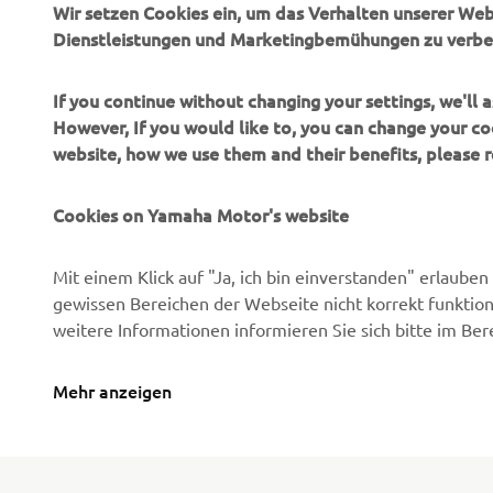
Wir setzen Cookies ein, um das Verhalten unserer We
News
Behördenfahrzeuge
Dienstleistungen und Marketingbemühungen zu verbe
Veranstaltungen
Leichte Fahrzeuge
Press
Ersthelferinnen und
If you continue without changing your settings, we'll
Ersthelfer
However, If you would like to, you can change your co
Broschüren
website, how we use them and their benefits, please
Fahrschulen
Jobs & Karriere
Robotics
Cookies on Yamaha Motor's website
Händler werden
Partnerschaften
Menschenrechtsrichtlinie
Mit einem Klick auf "Ja, ich bin einverstanden" erlaub
Technische Informationen
Grundlegende
gewissen Bereichen der Webseite nicht korrekt funktion
für unabhängige Partner
Nachhaltigkeitsrichtlinie
weitere Informationen informieren Sie sich bitte im Ber
Yamalube Safety Data
Whistleblower-Kanal
Sheets
Mehr anzeigen
Switzerland (German)