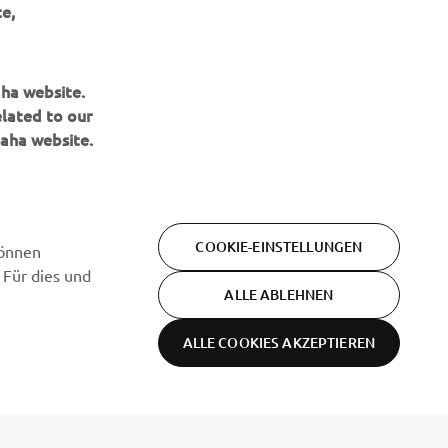
e,
ABONNIEREN
aha website.
Lesen Sie unsere Datenschutzrichtlinie, um zu erfahren, wie wir
elated to our
Ihre persönlichen Daten verarbeiten:
Datenschutzerklärung
aha website.
COOKIE-EINSTELLUNGEN
können
 Für dies und
ALLE ABLEHNEN
ALLE COOKIES AKZEPTIEREN
Bedingungen
Datenschutzerklärung
Cookies
und