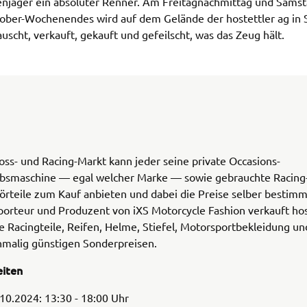
njäger ein absoluter Renner. Am Freitagnachmittag und Samst
tober-Wochenendes wird auf dem Gelände der hostettler ag in 
uscht, verkauft, gekauft und gefeilscht, was das Zeug hält.
s- und Racing-Markt kann jeder seine private Occasions-
smaschine — egal welcher Marke — sowie gebrauchte Racing-
rteile zum Kauf anbieten und dabei die Preise selber bestimm
orteur und Produzent von iXS Motorcycle Fashion verkauft hos
Racingteile, Reifen, Helme, Stiefel, Motorsportbekleidung und
nmalig günstigen Sonderpreisen.
eiten
.10.2024: 13:30 - 18:00 Uhr