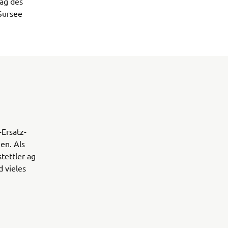
ag des 
Sursee 
Ersatz-
en. Als
tettler ag
 vieles