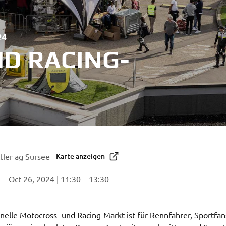
24
D RACING-
tler ag Sursee
Karte anzeigen
 – Oct 26, 2024 | 11:30 – 13:30
onelle Motocross- und Racing-Markt ist für Rennfahrer, Sportfan