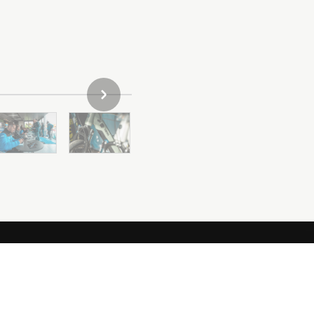
NÄCHSTER ARTIKEL DER GALERIE
NEWSLETTER
Erfahre als Erster von den neuesten Angeboten,
Sonderveranstaltungen, Neuerscheinungen und vielem mehr.