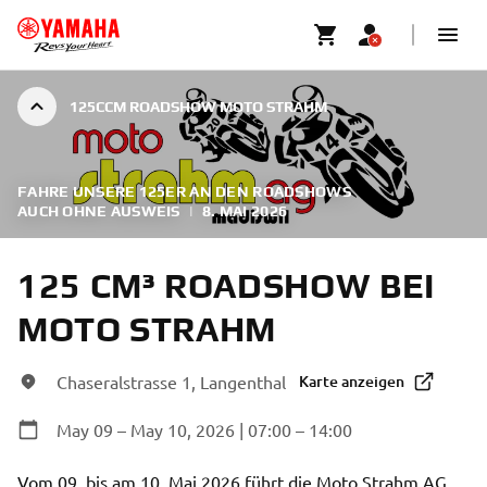
125CCM ROADSHOW MOTO STRAHM
FAHRE UNSERE 125ER AN DEN ROADSHOWS
AUCH OHNE AUSWEIS
|
8. MAI 2026
125 CM³ ROADSHOW BEI
MOTO STRAHM
Chaseralstrasse 1, Langenthal
Karte anzeigen
May 09 – May 10, 2026 | 07:00 – 14:00
Vom 09. bis am 10. Mai 2026 führt die Moto Strahm AG 