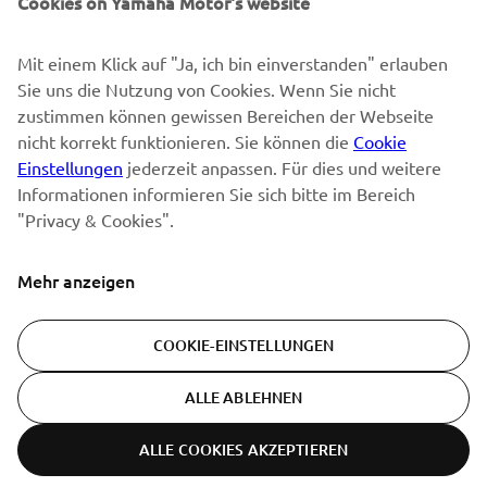
Cookies on Yamaha Motor's website
Mit einem Klick auf "Ja, ich bin einverstanden" erlauben
Sie uns die Nutzung von Cookies. Wenn Sie nicht
ABONNIEREN
zustimmen können gewissen Bereichen der Webseite
nicht korrekt funktionieren. Sie können die
Cookie
Lesen Sie unsere Datenschutzrichtlinie, um zu erfahren, wie wir
Einstellungen
jederzeit anpassen. Für dies und weitere
Ihre persönlichen Daten verarbeiten:
Datenschutzerklärung
Informationen informieren Sie sich bitte im Bereich
"Privacy & Cookies".
Switzerland (German)
Mehr anzeigen
COOKIE-EINSTELLUNGEN
© Copyright - 2026 Yamaha Motor Europe N.V. - All Rights
ALLE ABLEHNEN
Reserved
ALLE COOKIES AKZEPTIEREN
Datenschutzerklärung
Cookies
Bedingungen und Konditionen
ER-LOCATOR