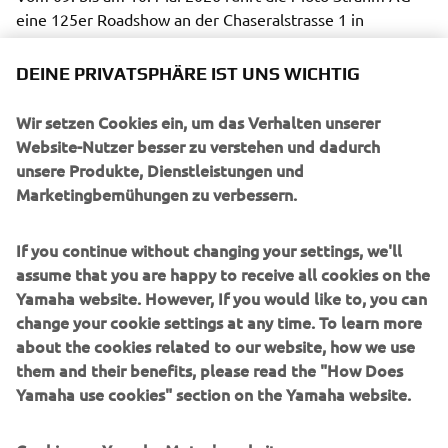
eine 125er Roadshow an der Chaseralstrasse 1 in 
Langenthal durch.
DEINE PRIVATSPHÄRE IST UNS WICHTIG
Wir setzen Cookies ein, um das Verhalten unserer
UNTERNEHMEN
Website-Nutzer besser zu verstehen und dadurch
unsere Produkte, Dienstleistungen und
Marketingbemühungen zu verbessern.
B2B
If you continue without changing your settings, we'll
MEHR YAMAHA
assume that you are happy to receive all cookies on the
Yamaha website. However, If you would like to, you can
SUPPORT
change your cookie settings at any time. To learn more
about the cookies related to our website, how we use
them and their benefits, please read the "How Does
NEWSLETTER
Yamaha use cookies" section on the Yamaha website.
Erfahre als Erster von den neuesten Angeboten,
Sonderveranstaltungen, Neuerscheinungen und vielem mehr.