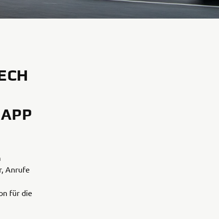
TECH
 APP
m
, Anrufe
on für die