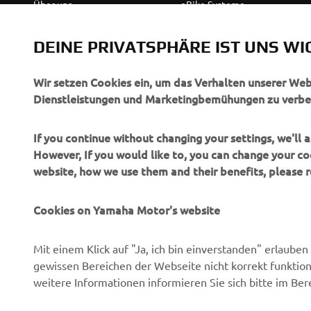
Über uns
eBike Systeme
News
Behördenfahrzeuge
DEINE PRIVATSPHÄRE IST UNS WI
Veranstaltungen
Leichte Fahrzeuge
Press
Ersthelferinnen und
Wir setzen Cookies ein, um das Verhalten unserer We
Ersthelfer
Dienstleistungen und Marketingbemühungen zu verbe
Broschüren
Fahrschulen
Jobs & Karriere
If you continue without changing your settings, we'll
Robotics
However, If you would like to, you can change your co
Händler werden
website, how we use them and their benefits, please
Partnerschaften
Menschenrechtsrichtlinie
Technische Informationen
Grundlegende
Cookies on Yamaha Motor's website
für unabhängige Partner
Nachhaltigkeitsrichtlinie
Yamalube Safety Data
Whistleblower-Kanal
Mit einem Klick auf "Ja, ich bin einverstanden" erlaub
Sheets
gewissen Bereichen der Webseite nicht korrekt funktion
weitere Informationen informieren Sie sich bitte im Ber