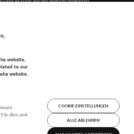
Erfahre als Erster von den neuesten Angeboten,
Sonderveranstaltungen, Neuerscheinungen und vielem mehr.
ABONNIEREN
e,
Lesen Sie unsere Datenschutzrichtlinie, um zu erfahren, wie wir
Ihre persönlichen Daten verarbeiten:
Datenschutzerklärung
aha website.
elated to our
aha website.
COOKIE-EINSTELLUNGEN
können
 Für dies und
ALLE ABLEHNEN
Bedingungen