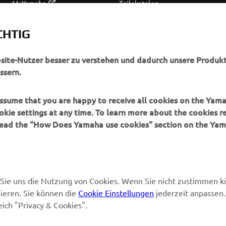
MyYamaha
Teilekatalog
Yamaha Music
Wartung anfordern
CHTIG
Yamaha Racing
Yamaha Vertreter finden
Yamaha Motor Global
Umgang mit Altbatterien
bsite-Nutzer besser zu verstehen und dadurch unsere Produkt
ssern.
Mobile Anwendungen
 assume that you are happy to receive all cookies on the Yam
okie settings at any time. To learn more about the cookies r
 read the "How Does Yamaha use cookies" section on the Yam
en Sie uns die Nutzung von Cookies. Wenn Sie nicht zustimmen 
ieren. Sie können die
Cookie Einstellungen
jederzeit anpassen.
eich "Privacy & Cookies".