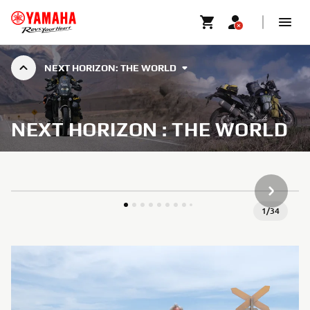
NEXT HORIZON: THE WORLD
NEXT HORIZON : THE WORLD
NÄCHSTE
1
/
34