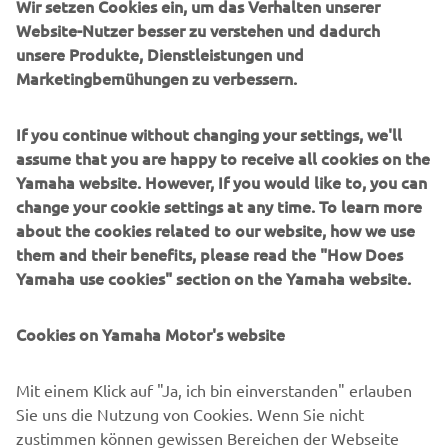
Wir setzen Cookies ein, um das Verhalten unserer
UNTERNEHMEN
Website-Nutzer besser zu verstehen und dadurch
unsere Produkte, Dienstleistungen und
Marketingbemühungen zu verbessern.
B2B
If you continue without changing your settings, we'll
MEHR YAMAHA
assume that you are happy to receive all cookies on the
Yamaha website. However, If you would like to, you can
SUPPORT
change your cookie settings at any time. To learn more
about the cookies related to our website, how we use
them and their benefits, please read the "How Does
NEWSLETTER
Yamaha use cookies" section on the Yamaha website.
Erfahre als Erster von den neuesten Angeboten,
Sonderveranstaltungen, Neuerscheinungen und vielem mehr.
Cookies on Yamaha Motor's website
Mit einem Klick auf "Ja, ich bin einverstanden" erlauben
Sie uns die Nutzung von Cookies. Wenn Sie nicht
ABONNIEREN
zustimmen können gewissen Bereichen der Webseite