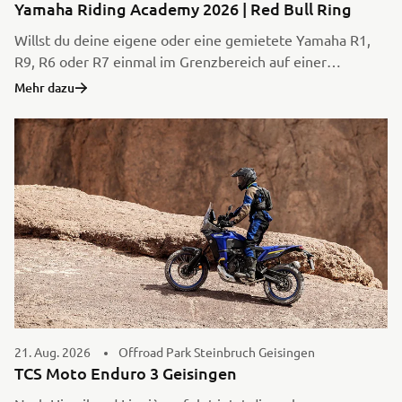
Yamaha Riding Academy 2026 | Red Bull Ring
Willst du deine eigene oder eine gemietete Yamaha R1,
R9, R6 oder R7 einmal im Grenzbereich auf einer
Rennstrecke fahren und dabei ganz legal so richtig Gas
Mehr dazu
geben? Wenn ja, dann bist Du bei der «YAMAHA Riding
Academy» genau richtig. Egal ob professioneller
technischer Support, persönliche Coachings durch Top-
Instruktoren oder ein umfangreicher Reifenservice – die
Yamaha Riding Academy ist ein Rundum-Sorglos-Paket,
welches Teilnehmern erlaubt, sich auf das Wesentliche zu
konzentrieren – das Fahren.
21. Aug. 2026
Offroad Park Steinbruch Geisingen
TCS Moto Enduro 3 Geisingen