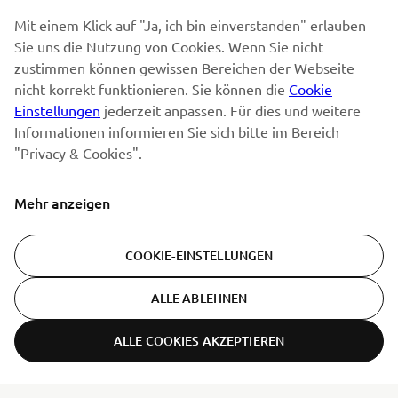
Erfahre als Erster von den neuesten Angeboten,
Mit einem Klick auf "Ja, ich bin einverstanden" erlauben
Sonderveranstaltungen, Neuerscheinungen und vielem mehr.
Sie uns die Nutzung von Cookies. Wenn Sie nicht
zustimmen können gewissen Bereichen der Webseite
nicht korrekt funktionieren. Sie können die
Cookie
Einstellungen
jederzeit anpassen. Für dies und weitere
ABONNIEREN
Informationen informieren Sie sich bitte im Bereich
"Privacy & Cookies".
Lesen Sie unsere Datenschutzrichtlinie, um zu erfahren, wie wir
Ihre persönlichen Daten verarbeiten:
Datenschutzerklärung
Mehr anzeigen
Switzerland (German)
COOKIE-EINSTELLUNGEN
ALLE ABLEHNEN
ALLE COOKIES AKZEPTIEREN
© Copyright - 2026 Yamaha Motor Europe N.V. - All Rights
Reserved
ER-LOCATOR