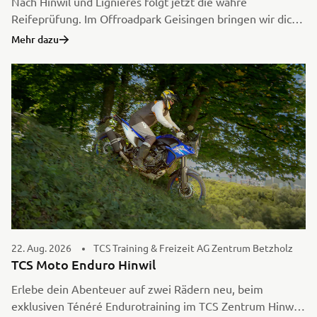
Nach Hinwil und Lignières folgt jetzt die wahre
Reifeprüfung. Im Offroadpark Geisingen bringen wir dich
und deine Ténéré an die Belastungsgrenze. Das neue
Mehr dazu
Moto Enduro 3 Training ist extrem anspruchsvoll,
technisch fordernd und garantiert Adrenalin pur. Wenn du
das Moto Enduro 2 Training bereits in der Tasche hast, ist
dies dein Ticket in die Königsklasse des Offroads.
22. Aug. 2026
TCS Training & Freizeit AG Zentrum Betzholz
TCS Moto Enduro Hinwil
Erlebe dein Abenteuer auf zwei Rädern neu, beim
exklusiven Ténéré Endurotraining im TCS Zentrum Hinwil.