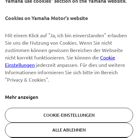
Yamaha use cookies" section on the Yamaha website.
Erfahre als Erster von den neuesten Angeboten,
Sonderveranstaltungen, Neuerscheinungen und vielem mehr.
Cookies on Yamaha Motor's website
Mit einem Klick auf "Ja, ich bin einverstanden" erlauben
ABONNIEREN
Sie uns die Nutzung von Cookies. Wenn Sie nicht
zustimmen können gewissen Bereichen der Webseite
Lesen Sie unsere Datenschutzrichtlinie, um zu erfahren, wie wir
nicht korrekt funktionieren. Sie können die
Cookie
Ihre persönlichen Daten verarbeiten:
Datenschutzerklärung
Einstellungen
jederzeit anpassen. Für dies und weitere
Informationen informieren Sie sich bitte im Bereich
"Privacy & Cookies".
Switzerland (German)
Mehr anzeigen
COOKIE-EINSTELLUNGEN
© Copyright - 2026 Yamaha Motor Europe N.V. - All Rights
Reserved
ALLE ABLEHNEN