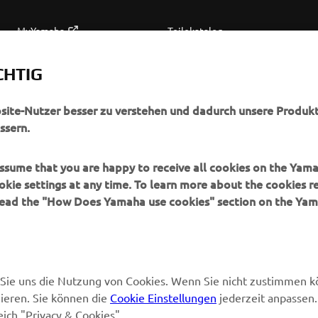
MyYamaha
Teilekatalog
Yamaha Music
Wartung anfordern
CHTIG
Yamaha Racing
Yamaha Vertreter finden
Yamaha Motor Global
Umgang mit Altbatterien
bsite-Nutzer besser zu verstehen und dadurch unsere Produkt
ssern.
Mobile Anwendungen
 assume that you are happy to receive all cookies on the Yam
okie settings at any time. To learn more about the cookies r
 read the "How Does Yamaha use cookies" section on the Yam
en Sie uns die Nutzung von Cookies. Wenn Sie nicht zustimmen 
ieren. Sie können die
Cookie Einstellungen
jederzeit anpassen.
eich "Privacy & Cookies".