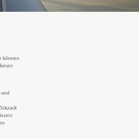
ie können
diesen
g und
Zickzack
ässers
en