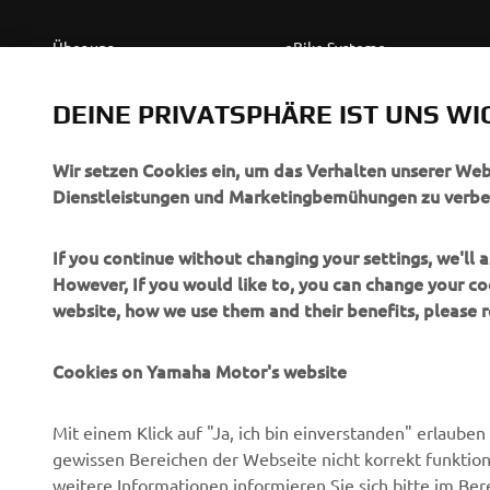
Über uns
eBike Systeme
News
Behördenfahrzeuge
DEINE PRIVATSPHÄRE IST UNS WI
Veranstaltungen
Leichte Fahrzeuge
Press
Ersthelferinnen und
Wir setzen Cookies ein, um das Verhalten unserer We
Ersthelfer
Dienstleistungen und Marketingbemühungen zu verbe
Broschüren
Fahrschulen
Jobs & Karriere
If you continue without changing your settings, we'll
Robotics
However, If you would like to, you can change your co
Händler werden
website, how we use them and their benefits, please
Partnerschaften
Menschenrechtsrichtlinie
Technische Informationen
Grundlegende
Cookies on Yamaha Motor's website
für unabhängige Partner
Nachhaltigkeitsrichtlinie
Yamalube Safety Data
Whistleblower-Kanal
Mit einem Klick auf "Ja, ich bin einverstanden" erlaub
Sheets
gewissen Bereichen der Webseite nicht korrekt funktion
weitere Informationen informieren Sie sich bitte im Ber