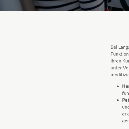
Bei Lang
Funktion 
Ihren Ku
unter Ve
modifizi
He
fun
Pat
und
erk
gen