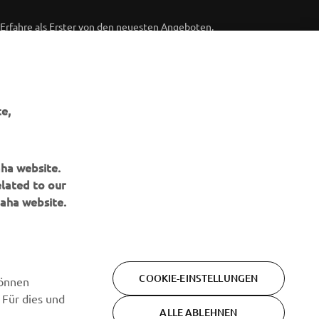
Erfahre als Erster von den neuesten Angeboten,
Sonderveranstaltungen, Neuerscheinungen und vielem mehr.
ABONNIEREN
e,
Lesen Sie unsere Datenschutzrichtlinie, um zu erfahren, wie wir
Ihre persönlichen Daten verarbeiten:
Datenschutzerklärung
aha website.
elated to our
aha website.
COOKIE-EINSTELLUNGEN
können
 Für dies und
ALLE ABLEHNEN