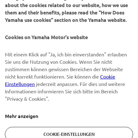
about the cookies related to our website, how we use
them and their benefits, please read the "How Does
NEWSLETTER
Yamaha use cookies" section on the Yamaha website.
Erfahre als Erster von den neuesten Angeboten,
Sonderveranstaltungen, Neuerscheinungen und vielem mehr.
Cookies on Yamaha Motor's website
Mit einem Klick auf "Ja, ich bin einverstanden" erlauben
Sie uns die Nutzung von Cookies. Wenn Sie nicht
ABONNIEREN
zustimmen können gewissen Bereichen der Webseite
nicht korrekt funktionieren. Sie können die
Cookie
Lesen Sie unsere Datenschutzrichtlinie, um zu erfahren, wie wir
Einstellungen
jederzeit anpassen. Für dies und weitere
Ihre persönlichen Daten verarbeiten:
Datenschutzerklärung
Informationen informieren Sie sich bitte im Bereich
"Privacy & Cookies".
Switzerland (German)
Mehr anzeigen
COOKIE-EINSTELLUNGEN