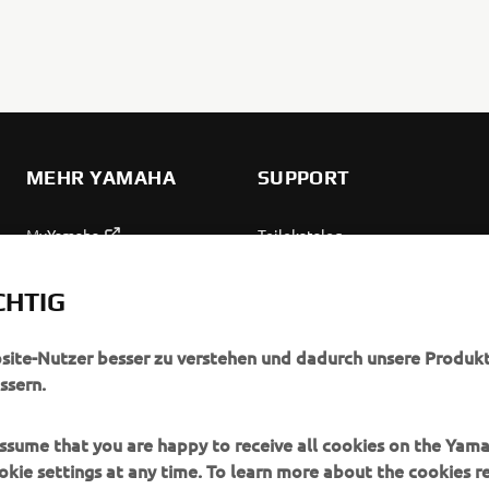
MEHR YAMAHA
SUPPORT
MyYamaha
Teilekatalog
Yamaha Music
Wartung anfordern
CHTIG
Yamaha Racing
Yamaha Vertreter finden
Yamaha Motor Global
Umgang mit Altbatterien
bsite-Nutzer besser zu verstehen und dadurch unsere Produkt
ssern.
Mobile Anwendungen
 assume that you are happy to receive all cookies on the Yam
okie settings at any time. To learn more about the cookies r