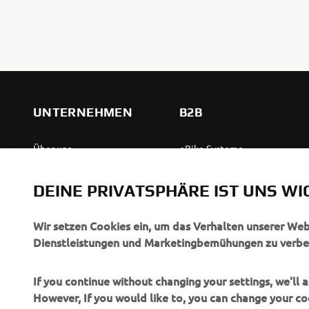
UNTERNEHMEN
B2B
Über uns
eBike Systeme
News
Behördenfahrzeuge
DEINE PRIVATSPHÄRE IST UNS WI
Veranstaltungen
Leichte Fahrzeuge
Press
Ersthelferinnen und
Wir setzen Cookies ein, um das Verhalten unserer We
Ersthelfer
Dienstleistungen und Marketingbemühungen zu verbe
Broschüren
Fahrschulen
Jobs & Karriere
If you continue without changing your settings, we'll
Robotics
However, If you would like to, you can change your co
Händler werden