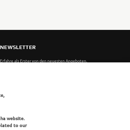
NEWSLETTER
Erfahre als Erster von den neuesten Angeboten,
Sonderveranstaltungen, Neuerscheinungen und vielem mehr.
ABONNIEREN
e,
Lesen Sie unsere Datenschutzrichtlinie, um zu erfahren, wie wir
Ihre persönlichen Daten verarbeiten:
Datenschutzerklärung
aha website.
elated to our