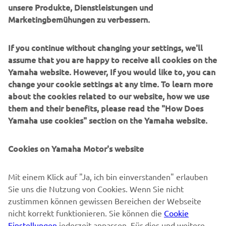
unsere Produkte, Dienstleistungen und
Marketingbemühungen zu verbessern.
B2B
If you continue without changing your settings, we'll
MEHR YAMAHA
assume that you are happy to receive all cookies on the
Yamaha website. However, If you would like to, you can
SUPPORT
change your cookie settings at any time. To learn more
about the cookies related to our website, how we use
them and their benefits, please read the "How Does
NEWSLETTER
Yamaha use cookies" section on the Yamaha website.
Erfahre als Erster von den neuesten Angeboten,
Sonderveranstaltungen, Neuerscheinungen und vielem mehr.
Cookies on Yamaha Motor's website
Mit einem Klick auf "Ja, ich bin einverstanden" erlauben
Sie uns die Nutzung von Cookies. Wenn Sie nicht
ABONNIEREN
zustimmen können gewissen Bereichen der Webseite
nicht korrekt funktionieren. Sie können die
Cookie
Lesen Sie unsere Datenschutzrichtlinie, um zu erfahren, wie wir
Einstellungen
jederzeit anpassen. Für dies und weitere